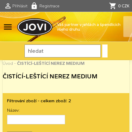
Přihlásit
Registrace
0 CZK
menu
Váš partner v jehlách a špendlících
všeho druhu
Úvod
-
ČISTÍCÍ-LEŠTÍCÍ NEREZ MEDIUM
ČISTÍCÍ-LEŠTÍCÍ NEREZ MEDIUM
Filtrování zboží - celkem zboží: 2
Název: