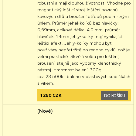
robustní a mají dlouhou životnost. Vhodné pro
magnetický lešticí stroj, leštění povrchů
kovových dílů a broušení otřepů pod mrtvým
úhlem. Průměr jehel-kolíků bez hlavičky:
0,59mm, celková délka: 4,0 mm. průměr
hlaviček: 1,4mm jehly-kolíky mají vynikající
lešticí efekt. Jehly-kolíky mohou být
používány nepřetržitě po mnoho cyklů, což je
velmi praktické. Skvělá volba pro leštění,
broušení, stejně jako výborný klenotnický
nástroj. Hmotnost balení: 300g-
cca.23.500ks baleno v plastových krabičkách
s víkem.
1 250 CZK
DO KOŠÍKU
(Nové)