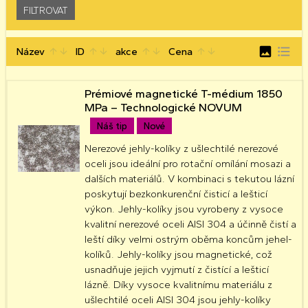
image
format_list_bulleted
Název
ID
akce
Cena
arrow_upward
arrow_downward
arrow_upward
arrow_downward
arrow_upward
arrow_downward
arrow_upward
arrow_downward
Prémiové magnetické T-médium 1850
MPa – Technologické NOVUM
Náš tip
Nové
Nerezové jehly-kolíky z ušlechtilé nerezové
oceli jsou ideální pro rotační omílání mosazi a
dalších materiálů. V kombinaci s tekutou lázní
poskytují bezkonkurenční čisticí a lešticí
výkon. Jehly-kolíky jsou vyrobeny z vysoce
kvalitní nerezové oceli AISI 304 a účinně čistí a
leští díky velmi ostrým oběma koncům jehel-
kolíků. Jehly-kolíky jsou magnetické, což
usnadňuje jejich vyjmutí z čistící a lešticí
lázně. Díky vysoce kvalitnímu materiálu z
ušlechtilé oceli AISI 304 jsou jehly-kolíky