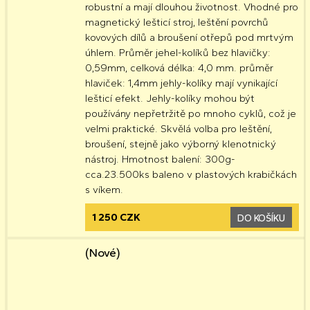
robustní a mají dlouhou životnost. Vhodné pro
magnetický lešticí stroj, leštění povrchů
kovových dílů a broušení otřepů pod mrtvým
úhlem. Průměr jehel-kolíků bez hlavičky:
0,59mm, celková délka: 4,0 mm. průměr
hlaviček: 1,4mm jehly-kolíky mají vynikající
lešticí efekt. Jehly-kolíky mohou být
používány nepřetržitě po mnoho cyklů, což je
velmi praktické. Skvělá volba pro leštění,
broušení, stejně jako výborný klenotnický
nástroj. Hmotnost balení: 300g-
cca.23.500ks baleno v plastových krabičkách
s víkem.
1 250 CZK
DO KOŠÍKU
(Nové)