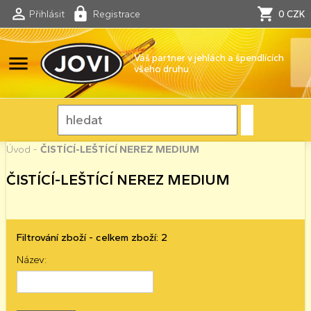
Přihlásit
Registrace
0 CZK
menu
Váš partner v jehlách a špendlících
všeho druhu
Úvod
-
ČISTÍCÍ-LEŠTÍCÍ NEREZ MEDIUM
ČISTÍCÍ-LEŠTÍCÍ NEREZ MEDIUM
Filtrování zboží - celkem zboží: 2
Název: