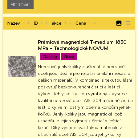
image
format_list_bulleted
Název
ID
akce
Cena
arrow_upward
arrow_downward
arrow_upward
arrow_downward
arrow_upward
arrow_downward
arrow_upward
arrow_downward
Prémiové magnetické T-médium 1850
MPa – Technologické NOVUM
Náš tip
Nové
Nerezové jehly-kolíky z ušlechtilé nerezové
oceli jsou ideální pro rotační omílání mosazi a
dalších materiálů. V kombinaci s tekutou lázní
poskytují bezkonkurenční čisticí a lešticí
výkon. Jehly-kolíky jsou vyrobeny z vysoce
kvalitní nerezové oceli AISI 304 a účinně čistí a
leští díky velmi ostrým oběma koncům jehel-
kolíků. Jehly-kolíky jsou magnetické, což
usnadňuje jejich vyjmutí z čistící a lešticí
lázně. Díky vysoce kvalitnímu materiálu z
ušlechtilé oceli AISI 304 jsou jehly-kolíky