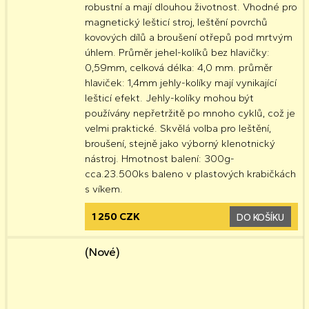
robustní a mají dlouhou životnost. Vhodné pro
magnetický lešticí stroj, leštění povrchů
kovových dílů a broušení otřepů pod mrtvým
úhlem. Průměr jehel-kolíků bez hlavičky:
0,59mm, celková délka: 4,0 mm. průměr
hlaviček: 1,4mm jehly-kolíky mají vynikající
lešticí efekt. Jehly-kolíky mohou být
používány nepřetržitě po mnoho cyklů, což je
velmi praktické. Skvělá volba pro leštění,
broušení, stejně jako výborný klenotnický
nástroj. Hmotnost balení: 300g-
cca.23.500ks baleno v plastových krabičkách
s víkem.
1 250 CZK
DO KOŠÍKU
(Nové)