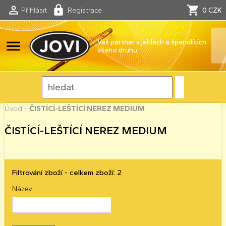
Přihlásit
Registrace
0 CZK
menu
Váš partner v jehlách a špendlících
všeho druhu
Úvod
-
ČISTÍCÍ-LEŠTÍCÍ NEREZ MEDIUM
ČISTÍCÍ-LEŠTÍCÍ NEREZ MEDIUM
Filtrování zboží - celkem zboží: 2
Název: