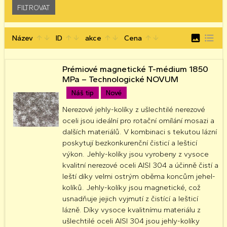
image
format_list_bulleted
Název
ID
akce
Cena
arrow_upward
arrow_downward
arrow_upward
arrow_downward
arrow_upward
arrow_downward
arrow_upward
arrow_downward
Prémiové magnetické T-médium 1850
MPa – Technologické NOVUM
Náš tip
Nové
Nerezové jehly-kolíky z ušlechtilé nerezové
oceli jsou ideální pro rotační omílání mosazi a
dalších materiálů. V kombinaci s tekutou lázní
poskytují bezkonkurenční čisticí a lešticí
výkon. Jehly-kolíky jsou vyrobeny z vysoce
kvalitní nerezové oceli AISI 304 a účinně čistí a
leští díky velmi ostrým oběma koncům jehel-
kolíků. Jehly-kolíky jsou magnetické, což
usnadňuje jejich vyjmutí z čistící a lešticí
lázně. Díky vysoce kvalitnímu materiálu z
ušlechtilé oceli AISI 304 jsou jehly-kolíky