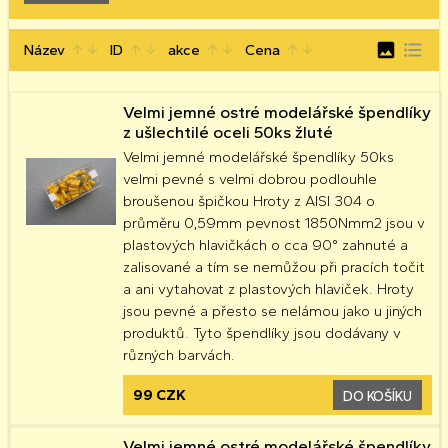
image
format_list_bulleted
Název
ID
akce
Cena
arrow_upward
arrow_downward
arrow_upward
arrow_downward
arrow_upward
arrow_downward
arrow_upward
arrow_downward
Velmi jemné ostré modelářské špendlíky
z ušlechtilé oceli 50ks žluté
Velmi jemné modelářské špendlíky 50ks
velmi pevné s velmi dobrou podlouhle
broušenou špičkou Hroty z AISI 304 o
průměru 0,59mm pevnost 1850Nmm2 jsou v
plastových hlavičkách o cca 90° zahnuté a
zalisované a tím se nemůžou při pracích točit
a ani vytahovat z plastových hlaviček. Hroty
jsou pevné a přesto se nelámou jako u jiných
produktů. Tyto špendlíky jsou dodávany v
různých barvách.
99 CZK
DO KOŠÍKU
Velmi jemné ostré modelářské špendlíky