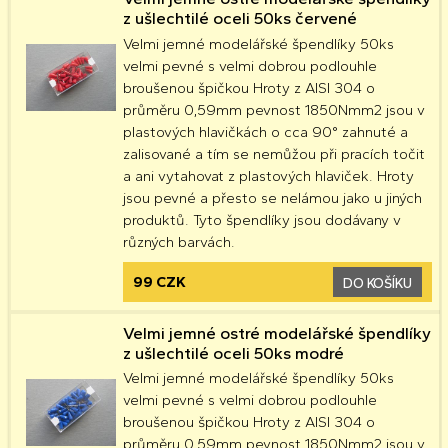
z ušlechtilé oceli 50ks červené
Velmi jemné modelářské špendlíky 50ks
velmi pevné s velmi dobrou podlouhle
broušenou špičkou Hroty z AISI 304 o
průměru 0,59mm pevnost 1850Nmm2 jsou v
plastových hlavičkách o cca 90° zahnuté a
zalisované a tím se nemůžou při pracích točit
a ani vytahovat z plastových hlaviček. Hroty
jsou pevné a přesto se nelámou jako u jiných
produktů. Tyto špendlíky jsou dodávany v
různých barvách.
99 CZK
DO KOŠÍKU
Velmi jemné ostré modelářské špendlíky
z ušlechtilé oceli 50ks modré
Velmi jemné modelářské špendlíky 50ks
velmi pevné s velmi dobrou podlouhle
broušenou špičkou Hroty z AISI 304 o
průměru 0,59mm pevnost 1850Nmm2 jsou v