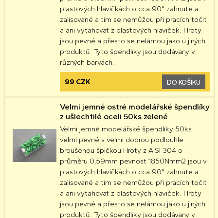
plastových hlavičkách o cca 90° zahnuté a
zalisované a tím se nemůžou při pracích točit
a ani vytahovat z plastových hlaviček. Hroty
jsou pevné a přesto se nelámou jako u jiných
produktů. Tyto špendlíky jsou dodávany v
různých barvách.
99 CZK
DO KOŠÍKU
Velmi jemné ostré modelářské špendlíky
z ušlechtilé oceli 50ks zelené
Velmi jemné modelářské špendlíky 50ks
velmi pevné s velmi dobrou podlouhle
broušenou špičkou Hroty z AISI 304 o
průměru 0,59mm pevnost 1850Nmm2 jsou v
plastových hlavičkách o cca 90° zahnuté a
zalisované a tím se nemůžou při pracích točit
a ani vytahovat z plastových hlaviček. Hroty
jsou pevné a přesto se nelámou jako u jiných
produktů. Tyto špendlíky jsou dodávany v