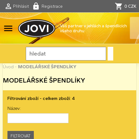
Přihlásit
Registrace
0 CZK
menu
Váš partner v jehlách a špendlících
všeho druhu
Úvod
-
MODELÁŘSKÉ ŠPENDLÍKY
MODELÁŘSKÉ ŠPENDLÍKY
Filtrování zboží - celkem zboží: 4
Název: