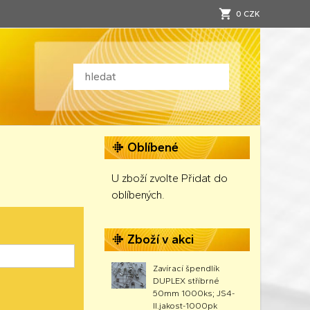
0 CZK
Oblíbené
U zboží zvolte Přidat do
oblíbených.
Zboží v akci
Zavírací špendlík
DUPLEX stříbrné
50mm 1000ks; JS4-
II.jakost-1000pk