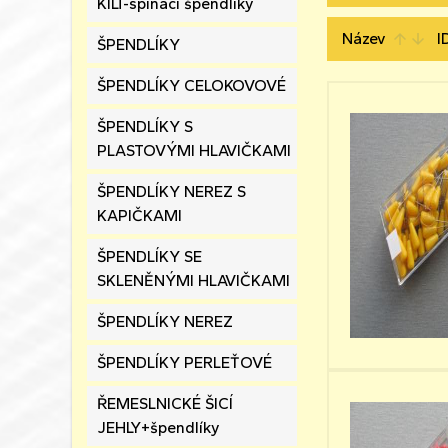
KILT-spínací špendlíky
Název
I
arrow_upward
arrow_downward
ŠPENDLÍKY
ŠPENDLÍKY CELOKOVOVÉ
ŠPENDLÍKY S
PLASTOVÝMI HLAVIČKAMI
ŠPENDLÍKY NEREZ S
KAPIČKAMI
ŠPENDLÍKY SE
SKLENĚNÝMI HLAVIČKAMI
ŠPENDLÍKY NEREZ
ŠPENDLÍKY PERLEŤOVÉ
ŘEMESLNICKÉ ŠICÍ
JEHLY+špendlíky