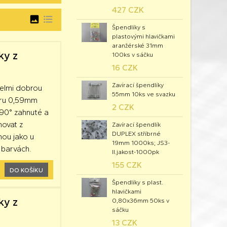
427 CZK
image
format_list_bulleted
Špendlíky s
plastovými hlavičkami
aranžérské 31mm
ky z
100ks v sáčku
16 CZK
Zavírací špendlíky
velmi dobrou
55mm 10ks ve svazku
ěru 0,59mm
2 CZK
90° zahnuté a
hovat z
Zavírací špendlík
DUPLEX stříbrné
mou jako u
19mm 1000ks; JS3-
 barvách.
II.jakost-1000pk
155 CZK
DO KOŠÍKU
Špendlíky s plast.
hlavičkami
ky z
0,80x36mm 50ks v
sáčku
13 CZK