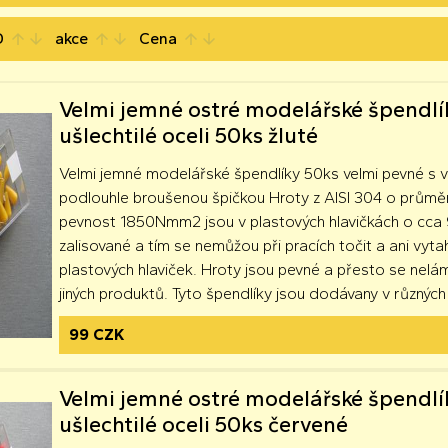
D
akce
Cena
arrow_upward
arrow_downward
arrow_upward
arrow_downward
arrow_upward
arrow_downward
Velmi jemné ostré modelářské špendlí
ušlechtilé oceli 50ks žluté
Velmi jemné modelářské špendlíky 50ks velmi pevné s 
podlouhle broušenou špičkou Hroty z AISI 304 o prům
pevnost 1850Nmm2 jsou v plastových hlavičkách o cca 
zalisované a tím se nemůžou při pracích točit a ani vyta
plastových hlaviček. Hroty jsou pevné a přesto se nelá
jiných produktů. Tyto špendlíky jsou dodávany v různých
99 CZK
Velmi jemné ostré modelářské špendlí
ušlechtilé oceli 50ks červené