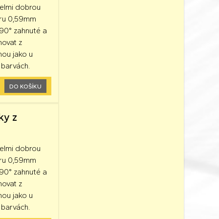
velmi dobrou
ěru 0,59mm
90° zahnuté a
hovat z
mou jako u
 barvách.
DO KOŠÍKU
ky z
velmi dobrou
ěru 0,59mm
90° zahnuté a
hovat z
mou jako u
 barvách.