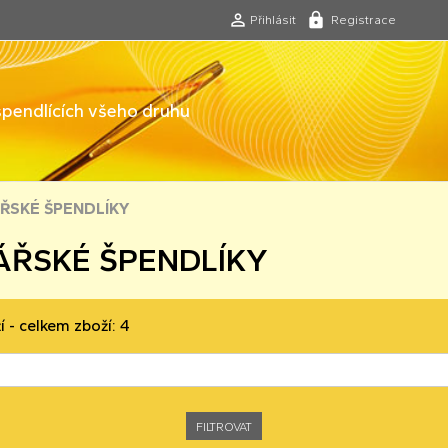
Přihlásit
Registrace
 špendlících všeho druhu
ŘSKÉ ŠPENDLÍKY
ŘSKÉ ŠPENDLÍKY
í - celkem zboží: 4