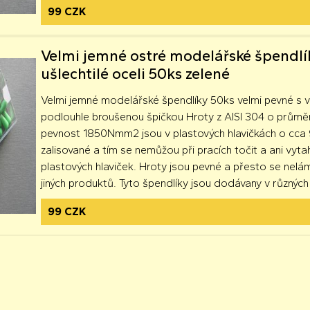
99 CZK
Velmi jemné ostré modelářské špendlí
ušlechtilé oceli 50ks zelené
Velmi jemné modelářské špendlíky 50ks velmi pevné s 
podlouhle broušenou špičkou Hroty z AISI 304 o prům
pevnost 1850Nmm2 jsou v plastových hlavičkách o cca 
zalisované a tím se nemůžou při pracích točit a ani vyta
plastových hlaviček. Hroty jsou pevné a přesto se nelá
jiných produktů. Tyto špendlíky jsou dodávany v různých
99 CZK