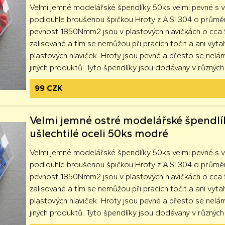
Velmi jemné modelářské špendlíky 50ks velmi pevné s 
podlouhle broušenou špičkou Hroty z AISI 304 o prům
pevnost 1850Nmm2 jsou v plastových hlavičkách o cca 
zalisované a tím se nemůžou při pracích točit a ani vyta
plastových hlaviček. Hroty jsou pevné a přesto se nelá
jiných produktů. Tyto špendlíky jsou dodávany v různých
99 CZK
Velmi jemné ostré modelářské špendlí
ušlechtilé oceli 50ks modré
Velmi jemné modelářské špendlíky 50ks velmi pevné s 
podlouhle broušenou špičkou Hroty z AISI 304 o prům
pevnost 1850Nmm2 jsou v plastových hlavičkách o cca 
zalisované a tím se nemůžou při pracích točit a ani vyta
plastových hlaviček. Hroty jsou pevné a přesto se nelá
jiných produktů. Tyto špendlíky jsou dodávany v různých