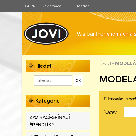
GDPR
Reklamace
.
Header1
Váš partner v jehlách a
Úvod
-
MODELÁ
Hledat
MODELÁ
Filtrování zbož
Kategorie
Název:
ZAVÍRACÍ-SPÍNACÍ
ŠPENDLÍKY