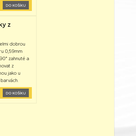
DO KOŠÍKU
ky z
velmi dobrou
ěru 0,59mm
90° zahnuté a
hovat z
mou jako u
 barvách.
DO KOŠÍKU