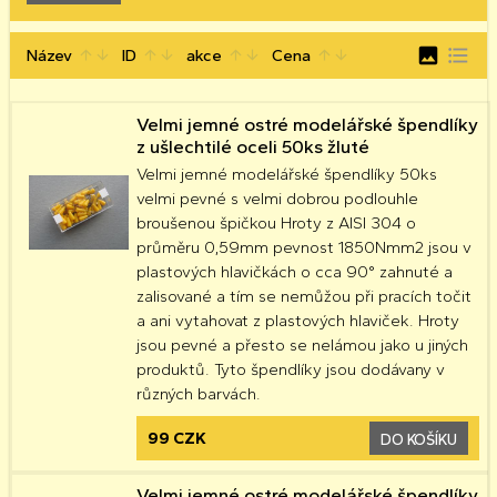
image
format_list_bulleted
Název
ID
akce
Cena
arrow_upward
arrow_downward
arrow_upward
arrow_downward
arrow_upward
arrow_downward
arrow_upward
arrow_downward
Velmi jemné ostré modelářské špendlíky
z ušlechtilé oceli 50ks žluté
Velmi jemné modelářské špendlíky 50ks
velmi pevné s velmi dobrou podlouhle
broušenou špičkou Hroty z AISI 304 o
průměru 0,59mm pevnost 1850Nmm2 jsou v
plastových hlavičkách o cca 90° zahnuté a
zalisované a tím se nemůžou při pracích točit
a ani vytahovat z plastových hlaviček. Hroty
jsou pevné a přesto se nelámou jako u jiných
produktů. Tyto špendlíky jsou dodávany v
různých barvách.
99 CZK
DO KOŠÍKU
Velmi jemné ostré modelářské špendlíky