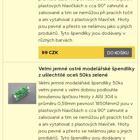
plastových hlavičkách o cca 90° zahnuté a
zalisované a tím se nemůžou při pracích točit
a ani vytahovat z plastových hlaviček. Hroty
jsou pevné a přesto se nelámou jako u jiných
produktů. Tyto špendlíky jsou dodávany v
různých barvách.
99 CZK
DO KOŠÍKU
Velmi jemné ostré modelářské špendlíky
z ušlechtilé oceli 50ks zelené
Velmi jemné modelářské špendlíky 50ks
velmi pevné s velmi dobrou podlouhle
broušenou špičkou Hroty z AISI 304 o
průměru 0,59mm pevnost 1850Nmm2 jsou v
plastových hlavičkách o cca 90° zahnuté a
zalisované a tím se nemůžou při pracích točit
a ani vytahovat z plastových hlaviček. Hroty
jsou pevné a přesto se nelámou jako u jiných
produktů. Tyto špendlíky jsou dodávany v