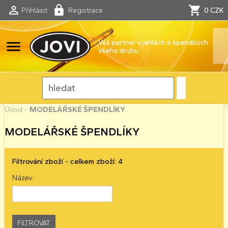
Přihlásit
Registrace
0 CZK
menu
Váš partner v jehlách a špendlících
všeho druhu
Úvod
-
MODELÁŘSKÉ ŠPENDLÍKY
MODELÁŘSKÉ ŠPENDLÍKY
Filtrování zboží - celkem zboží: 4
Název: