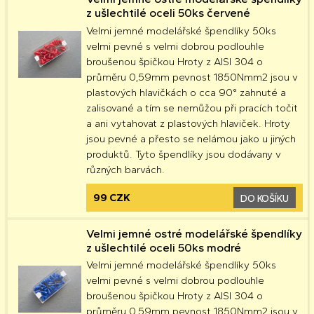
z ušlechtilé oceli 50ks červené
Velmi jemné modelářské špendlíky 50ks
velmi pevné s velmi dobrou podlouhle
broušenou špičkou Hroty z AISI 304 o
průměru 0,59mm pevnost 1850Nmm2 jsou v
plastových hlavičkách o cca 90° zahnuté a
zalisované a tím se nemůžou při pracích točit
a ani vytahovat z plastových hlaviček. Hroty
jsou pevné a přesto se nelámou jako u jiných
produktů. Tyto špendlíky jsou dodávany v
různých barvách.
99 CZK
DO KOŠÍKU
Velmi jemné ostré modelářské špendlíky
z ušlechtilé oceli 50ks modré
Velmi jemné modelářské špendlíky 50ks
velmi pevné s velmi dobrou podlouhle
broušenou špičkou Hroty z AISI 304 o
průměru 0,59mm pevnost 1850Nmm2 jsou v