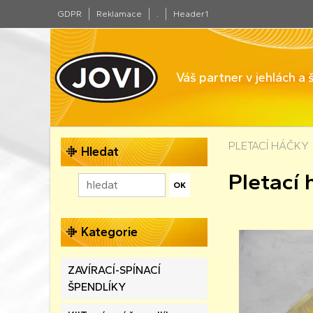
GDPR
Reklamace
.
Header1
Váš partner v jehlách a
PLETACÍ HÁČKY
Hledat
Pletací 
Kategorie
ZAVÍRACÍ-SPÍNACÍ
ŠPENDLÍKY