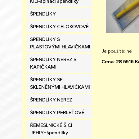
KILT-spínací špendlíky
ŠPENDLÍKY
ŠPENDLÍKY CELOKOVOVÉ
ŠPENDLÍKY S
PLASTOVÝMI HLAVIČKAMI
Je použité
: ne
ŠPENDLÍKY NEREZ S
Cena:
28.5516
K
KAPIČKAMI
ŠPENDLÍKY SE
SKLENĚNÝMI HLAVIČKAMI
ŠPENDLÍKY NEREZ
ŠPENDLÍKY PERLEŤOVÉ
ŘEMESLNICKÉ ŠICÍ
JEHLY+špendlíky