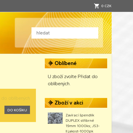
0 CZK
Oblíbené
U zboží zvolte Přidat do
oblíbených.
t do oblíbených
Zboží v akci
DO KOŠÍKU
Zavírací špendlík
DUPLEX stříbrné
19mm 1000ks; JS3-
II.jakost-1000pk