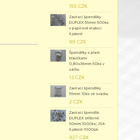
155 CZK
Zavírací špendlíky
DUPLEX 55mm 500ks
v papírové krabici
II.jakost
99 CZK
Špendlíky s plast.
hlavičkami
0,80x36mm 50ks v
sáčku
13 CZK
Zavírací špendlíky
55mm 10ks ve svazku
2 CZK
Zavírací špendlík
DUPLEX stříbrné
50mm 1000ks; JS4-
II.jakost-1000pk
427 CZK