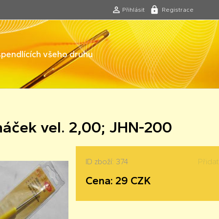
Přihlásit
Registrace
 špendlících všeho druhu
háček vel. 2,00; JHN-200
ID zboží: 374
Přida
Cena: 29 CZK