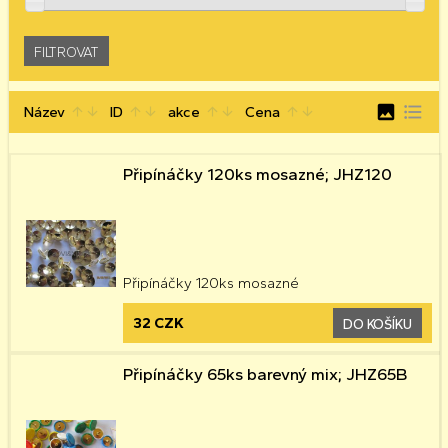
image
format_list_bulleted
Název
ID
akce
Cena
arrow_upward
arrow_downward
arrow_upward
arrow_downward
arrow_upward
arrow_downward
arrow_upward
arrow_downward
Připínáčky 120ks mosazné; JHZ120
Připínáčky 120ks mosazné
32 CZK
DO KOŠÍKU
Připínáčky 65ks barevný mix; JHZ65B