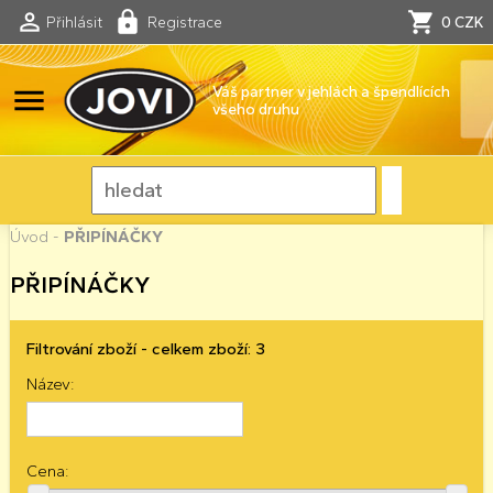
Přihlásit
Registrace
0 CZK
menu
Váš partner v jehlách a špendlících
všeho druhu
Úvod
-
PŘIPÍNÁČKY
PŘIPÍNÁČKY
Filtrování zboží - celkem zboží: 3
Název:
Cena: