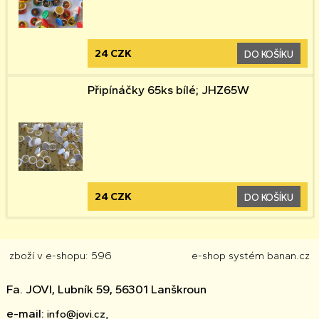
24 CZK
DO KOŠÍKU
Připínáčky 65ks bílé; JHZ65W
24 CZK
DO KOŠÍKU
zboží v e-shopu: 596
e-shop
systém
banan.cz
Fa. JOVI, Lubník 59, 56301 Lanškroun
e-mail:
info@jovi.cz,