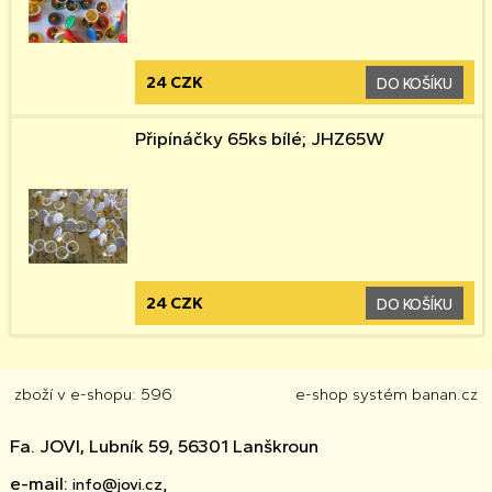
24 CZK
DO KOŠÍKU
Připínáčky 65ks bílé; JHZ65W
24 CZK
DO KOŠÍKU
zboží v e-shopu: 596
e-shop
systém
banan.cz
Fa. JOVI, Lubník 59, 56301 Lanškroun
e-mail:
info@jovi.cz,