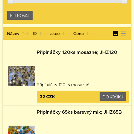
image
format_list_bulleted
Název
ID
akce
Cena
arrow_upward
arrow_downward
arrow_upward
arrow_downward
arrow_upward
arrow_downward
arrow_upward
arrow_downward
Připínáčky 120ks mosazné; JHZ120
Připínáčky 120ks mosazné
32 CZK
DO KOŠÍKU
Připínáčky 65ks barevný mix; JHZ65B