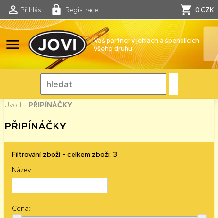
Přihlásit
Registrace
0 CZK
menu
Váš partner v jehlách a špendlících
všeho druhu
Úvod
-
PŘIPÍNÁČKY
PŘIPÍNÁČKY
Filtrování zboží - celkem zboží: 3
Název:
Cena: