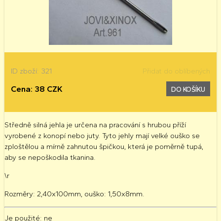
ID zboží: 321
Přidat do oblíbených
Cena: 38 CZK
DO KOŠÍKU
Středně silná jehla je určena na pracování s hrubou příží
vyrobené z konopí nebo juty. Tyto jehly mají velké ouško se
zploštělou a mírně zahnutou špičkou, která je poměrně tupá,
aby se nepoškodila tkanina.
\r
Rozměry: 2,40x100mm, ouško: 1,50x8mm.
Je použité
: ne