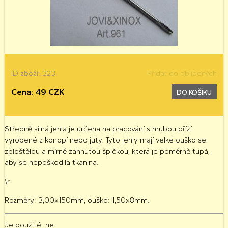
ID zboží: 323
Přidat do oblíbených
Cena: 49 CZK
DO KOŠÍKU
Středně silná jehla je určena na pracování s hrubou příží
vyrobené z konopí nebo juty. Tyto jehly mají velké ouško se
zploštělou a mírně zahnutou špičkou, která je poměrně tupá,
aby se nepoškodila tkanina.
\r
Rozměry: 3,00x150mm, ouško: 1,50x8mm.
Je použité
: ne