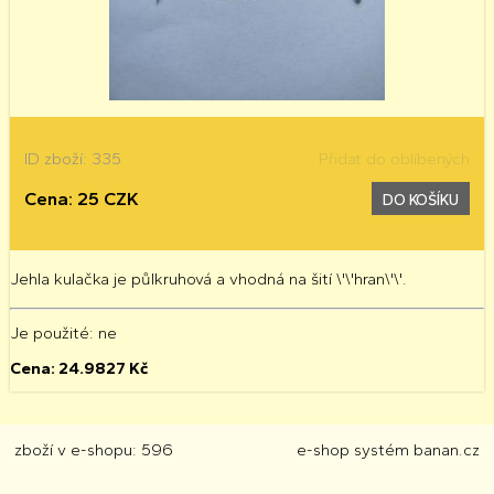
ID zboží: 335
Přidat do oblíbených
Cena: 25 CZK
DO KOŠÍKU
Jehla kulačka je půlkruhová a vhodná na šití \'\'hran\'\'.
Je použité
: ne
Cena:
24.9827
Kč
zboží v e-shopu: 596
e-shop
systém
banan.cz