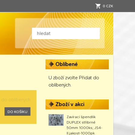
0 CZK
Oblíbené
U zboží zvolte Přidat do
oblíbených.
t do oblíbených
Zboží v akci
DO KOŠÍKU
Zavírací špendlík
DUPLEX stříbrné
50mm 1000ks; JS4-
II.jakost-1000pk