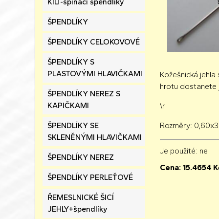
KILT-spínací špendlíky
ŠPENDLÍKY
ŠPENDLÍKY CELOKOVOVÉ
ŠPENDLÍKY S
PLASTOVÝMI HLAVIČKAMI
Kožešnická jehla 
hrotu dostanete j
ŠPENDLÍKY NEREZ S
KAPIČKAMI
\r
ŠPENDLÍKY SE
Rozměry: 0,60x
SKLENĚNÝMI HLAVIČKAMI
Je použité
: ne
ŠPENDLÍKY NEREZ
Cena:
15.4654
K
ŠPENDLÍKY PERLEŤOVÉ
ŘEMESLNICKÉ ŠICÍ
JEHLY+špendlíky