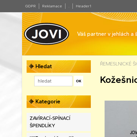
GDPR
Reklamace
.
Header1
Váš partner v jehlách a
ŘEMESLNICKÉ ŠIC
Hledat
Kožešni
Kategorie
ZAVÍRACÍ-SPÍNACÍ
ŠPENDLÍKY