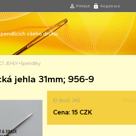
Přihlásit
Registrace
 špendlících všeho druhu
Í JEHLY+špendlíky
cká jehla 31mm; 956-9
ID zboží: 342
Přida
Cena: 15 CZK