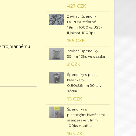
427 CZK
Zavírací špendlík
DUPLEX stříbrné
19mm 1000ks; JS3-
II.jakost-1000pk
155 CZK
ky trojhrannému
Zavírací špendlíky
55mm 10ks ve svazku
2 CZK
Špendlíky s plast.
hlavičkami
0,80x36mm 50ks v
sáčku
13 CZK
Špendlíky s
plastovými hlavičkami
aranžérské 31mm
100ks v sáčku
16 CZK