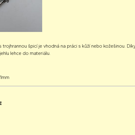
s trojhrannou špicí je vhodná na práci s kůží nebo kožešinou. Dí
ehlu lehce do materiálu.
31mm
č