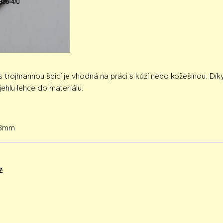
s trojhrannou špicí je vhodná na práci s kůží nebo kožešinou. Dí
ehlu lehce do materiálu.
58mm
č