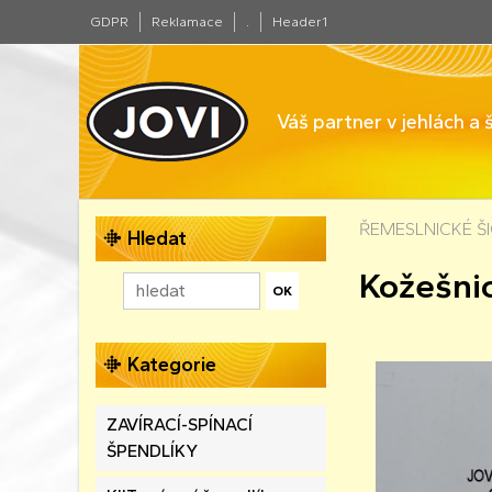
GDPR
Reklamace
.
Header1
Váš partner v jehlách a
ŘEMESLNICKÉ ŠIC
Hledat
Kožešni
Kategorie
ZAVÍRACÍ-SPÍNACÍ
ŠPENDLÍKY