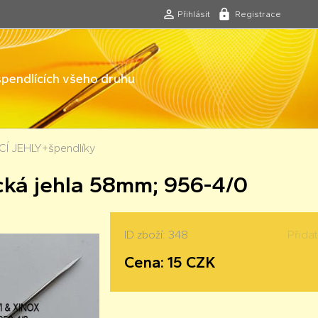
Přihlásit
Registrace
 špendlících všeho druhu
Í JEHLY+špendlíky
cká jehla 58mm; 956-4/0
ID zboží: 348
Přida
Cena: 15 CZK