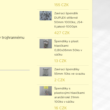
155 CZK
Zavírací špendlík
DUPLEX stříbrné
50mm 1000ks; JS4-
II.jakost-1000pk
427 CZK
ky trojhrannému
Špendlíky s plast.
hlavičkami
0,80x36mm 50ks v
sáčku
13 CZK
Zavírací špendlíky
55mm 10ks ve svazku
2 CZK
Špendlíky s
plastovými hlavičkami
aranžérské 31mm
100ks v sáčku
16 CZK