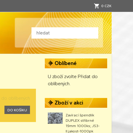
0 CZK
Oblíbené
U zboží zvolte Přidat do
oblíbených.
t do oblíbených
Zboží v akci
DO KOŠÍKU
Zavírací špendlík
DUPLEX stříbrné
19mm 1000ks; JS3-
II.jakost-1000pk