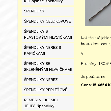
KILT-spínací špendlíky
ŠPENDLÍKY
ŠPENDLÍKY CELOKOVOVÉ
ŠPENDLÍKY S
PLASTOVÝMI HLAVIČKAMI
Kožešnická jehla 
hrotu dostanete j
ŠPENDLÍKY NEREZ S
KAPIČKAMI
\r
ŠPENDLÍKY SE
Rozměry: 1,30x
SKLENĚNÝMI HLAVIČKAMI
Je použité
: ne
ŠPENDLÍKY NEREZ
Cena:
15.4654
K
ŠPENDLÍKY PERLEŤOVÉ
ŘEMESLNICKÉ ŠICÍ
JEHLY+špendlíky