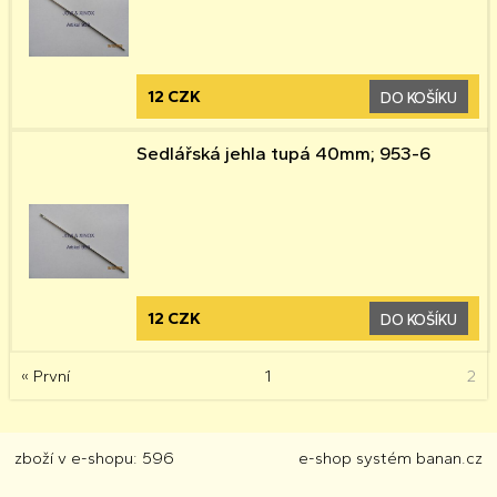
12 CZK
DO KOŠÍKU
Sedlářská jehla tupá 40mm; 953-6
12 CZK
DO KOŠÍKU
« První
1
2
zboží v e-shopu: 596
e-shop
systém
banan.cz