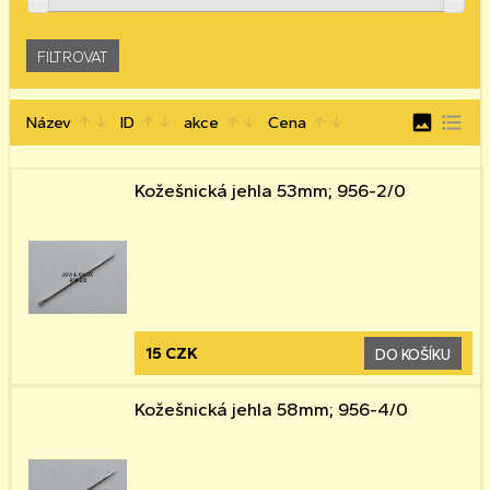
image
format_list_bulleted
Název
ID
akce
Cena
arrow_upward
arrow_downward
arrow_upward
arrow_downward
arrow_upward
arrow_downward
arrow_upward
arrow_downward
Kožešnická jehla 53mm; 956-2/0
15 CZK
DO KOŠÍKU
Kožešnická jehla 58mm; 956-4/0