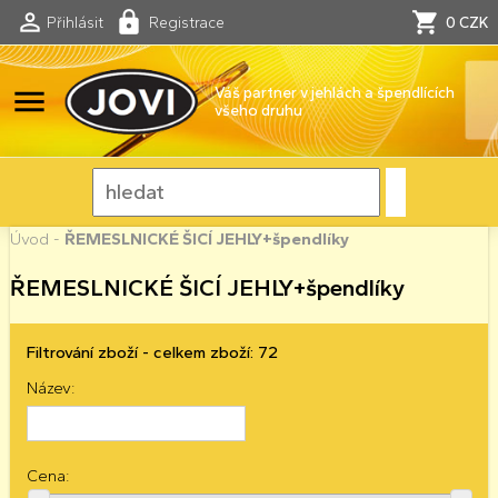
Přihlásit
Registrace
0 CZK
menu
Váš partner v jehlách a špendlících
všeho druhu
Úvod
-
ŘEMESLNICKÉ ŠICÍ JEHLY+špendlíky
ŘEMESLNICKÉ ŠICÍ JEHLY+špendlíky
Filtrování zboží - celkem zboží: 72
Název:
Cena: