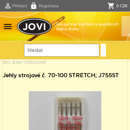
Přihlásit
Registrace
0 CZK
menu
Váš partner v jehlách a špendlících
všeho druhu
ŠICÍ JEHLY STROJOVÉ
Jehly strojové č. 70-100 STRETCH; J755ST