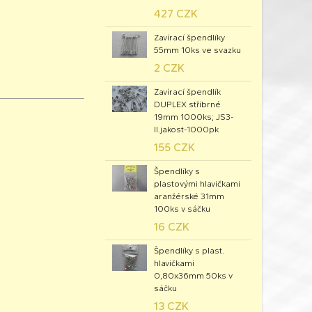
427 CZK
Zavírací špendlíky
55mm 10ks ve svazku
2 CZK
Zavírací špendlík
DUPLEX stříbrné
19mm 1000ks; JS3-
II.jakost-1000pk
155 CZK
Špendlíky s
plastovými hlavičkami
aranžérské 31mm
100ks v sáčku
16 CZK
Špendlíky s plast.
hlavičkami
0,80x36mm 50ks v
sáčku
13 CZK