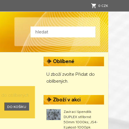
0 CZK
Oblíbené
U zboží zvolte Přidat do
oblíbených.
t do oblíbených
Zboží v akci
DO KOŠÍKU
Zavírací špendlík
DUPLEX stříbrné
50mm 1000ks; JS4-
II.jakost-1000pk