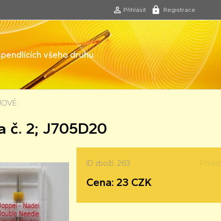
Přihlásit
Registrace
 špendlících všeho druhu
OJOVÉ
a č. 2; J705D20
ID zboží: 263
Přida
Cena: 23 CZK