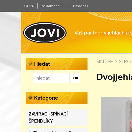
GDPR
Reklamace
.
Header1
Váš partner v jehlách a
ŠICÍ JEHLY STR
Hledat
Dvojjehl
Kategorie
ZAVÍRACÍ-SPÍNACÍ
ŠPENDLÍKY