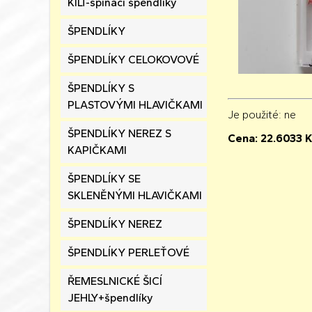
KILT-spínací špendlíky
ŠPENDLÍKY
ŠPENDLÍKY CELOKOVOVÉ
ŠPENDLÍKY S
PLASTOVÝMI HLAVIČKAMI
Je použité
: ne
ŠPENDLÍKY NEREZ S
Cena:
22.6033
K
KAPIČKAMI
ŠPENDLÍKY SE
SKLENĚNÝMI HLAVIČKAMI
ŠPENDLÍKY NEREZ
ŠPENDLÍKY PERLEŤOVÉ
ŘEMESLNICKÉ ŠICÍ
JEHLY+špendlíky