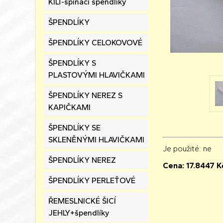
KILT-spínací špendlíky
ŠPENDLÍKY
ŠPENDLÍKY CELOKOVOVÉ
ŠPENDLÍKY S
PLASTOVÝMI HLAVIČKAMI
ŠPENDLÍKY NEREZ S
KAPIČKAMI
ŠPENDLÍKY SE
SKLENĚNÝMI HLAVIČKAMI
Je použité
: ne
ŠPENDLÍKY NEREZ
Cena:
17.8447
K
ŠPENDLÍKY PERLEŤOVÉ
ŘEMESLNICKÉ ŠICÍ
JEHLY+špendlíky