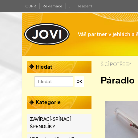
GDPR
Reklamace
.
Header1
Váš partner v jehlách a
ŠICÍ POTŘEBY
Hledat
Páradlo 
Kategorie
ZAVÍRACÍ-SPÍNACÍ
ŠPENDLÍKY