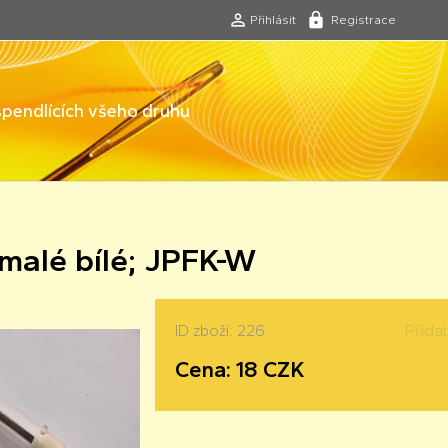
Přihlásit
Registrace
 špendlících všeho druhu
malé bílé; JPFK-W
ID zboží: 226
Přida
Cena: 18 CZK