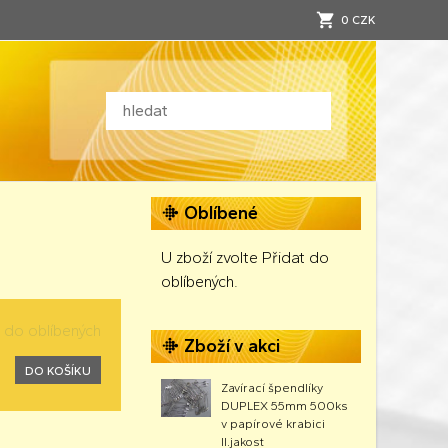
0 CZK
Oblíbené
U zboží zvolte Přidat do
oblíbených.
t do oblíbených
Zboží v akci
DO KOŠÍKU
Zavírací špendlíky
DUPLEX 55mm 500ks
v papírové krabici
II.jakost