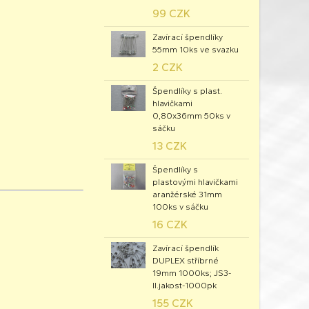
99 CZK
Zavírací špendlíky
55mm 10ks ve svazku
2 CZK
Špendlíky s plast.
hlavičkami
0,80x36mm 50ks v
sáčku
13 CZK
Špendlíky s
plastovými hlavičkami
aranžérské 31mm
100ks v sáčku
16 CZK
Zavírací špendlík
DUPLEX stříbrné
19mm 1000ks; JS3-
II.jakost-1000pk
155 CZK