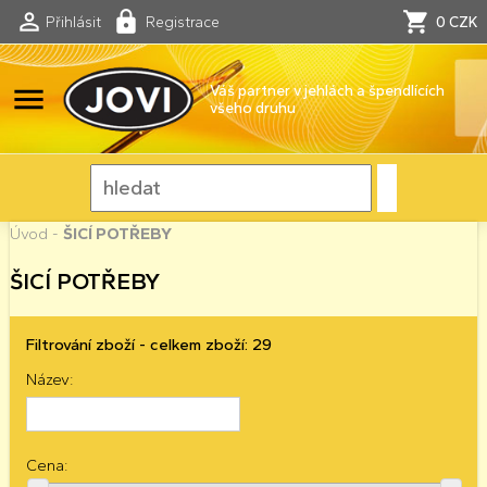
Přihlásit
Registrace
0 CZK
menu
Váš partner v jehlách a špendlících
všeho druhu
Úvod
-
ŠICÍ POTŘEBY
ŠICÍ POTŘEBY
Filtrování zboží - celkem zboží: 29
Název:
Cena: