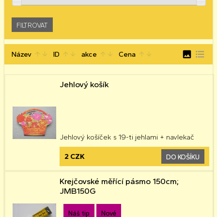
image
format_list_bulleted
Název
ID
akce
Cena
arrow_upward
arrow_downward
arrow_upward
arrow_downward
arrow_upward
arrow_downward
arrow_upward
arrow_downward
Jehlový košík
Jehlový košíček s 19-ti jehlami + navlekač
2 CZK
DO KOŠÍKU
Krejčovské měřící pásmo 150cm;
JMB150G
Náš tip
Nové