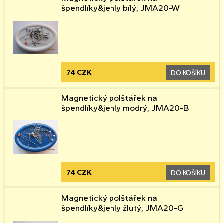
špendlíky&jehly bílý; JMA20-W
74 CZK
DO KOŠÍKU
Magnetický polštářek na
špendlíky&jehly modrý; JMA20-B
74 CZK
DO KOŠÍKU
Magnetický polštářek na
špendlíky&jehly žlutý; JMA20-G