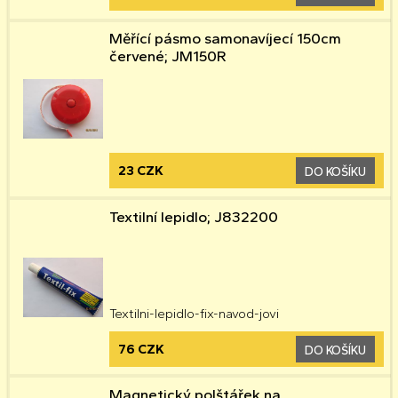
Měřící pásmo samonavíjecí 150cm
červené; JM150R
23 CZK
DO KOŠÍKU
Textilní lepidlo; J832200
Textilni-lepidlo-fix-navod-jovi
76 CZK
DO KOŠÍKU
Magnetický polštářek na