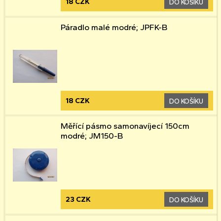
18 CZK
DO KOŠÍKU
Páradlo malé modré; JPFK-B
18 CZK
DO KOŠÍKU
Měřící pásmo samonavíjecí 150cm
modré; JM150-B
23 CZK
DO KOŠÍKU