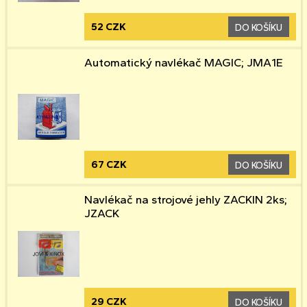
52 CZK
DO KOŠÍKU
Automatický navlékač MAGIC; JMA1E
67 CZK
DO KOŠÍKU
Navlékač na strojové jehly ZACKIN 2ks;
JZACK
29 CZK
DO KOŠÍKU