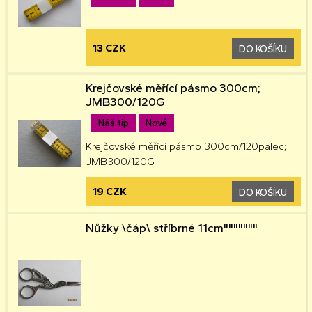
13 CZK
DO KOŠÍKU
Krejčovské měřící pásmo 300cm;
JMB300/120G
Náš tip
Nové
Krejčovské měřící pásmo 300cm/120palec;
JMB300/120G
19 CZK
DO KOŠÍKU
Nůžky \čáp\ stříbrné 11cm"""""""