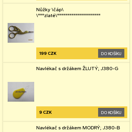
Nůžky \čáp\
\"""zlaté\"""""""""""""""""""""
199 CZK
DO KOŠÍKU
Navlékač s držákem ŽLUTÝ; J380-G
9 CZK
DO KOŠÍKU
Navlékač s držákem MODRÝ; J380-B