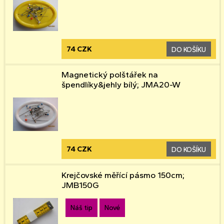
74 CZK
DO KOŠÍKU
Magnetický polštářek na
špendlíky&jehly bílý; JMA20-W
74 CZK
DO KOŠÍKU
Krejčovské měřící pásmo 150cm;
JMB150G
Náš tip
Nové