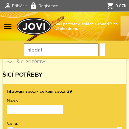
Přihlásit
Registrace
0 CZK
menu
Váš partner v jehlách a špendlících
všeho druhu
Úvod
-
ŠICÍ POTŘEBY
ŠICÍ POTŘEBY
Filtrování zboží - celkem zboží: 29
Název:
Cena: