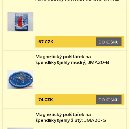
67 CZK
DO KOŠÍKU
Magnetický polštářek na
špendlíky&jehly modrý; JMA20-B
74 CZK
DO KOŠÍKU
Magnetický polštářek na
špendlíky&jehly žlutý; JMA20-G