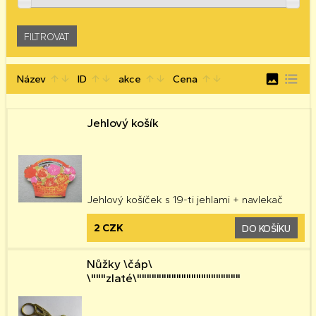
image
format_list_bulleted
Název
ID
akce
Cena
arrow_upward
arrow_downward
arrow_upward
arrow_downward
arrow_upward
arrow_downward
arrow_upward
arrow_downward
Jehlový košík
Jehlový košíček s 19-ti jehlami + navlekač
2 CZK
DO KOŠÍKU
Nůžky \čáp\
\"""zlaté\"""""""""""""""""""""