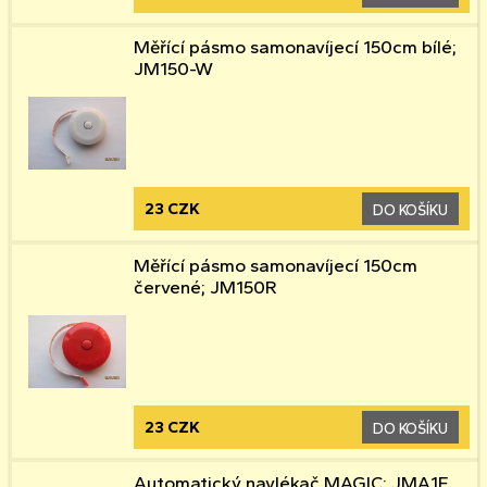
Měřící pásmo samonavíjecí 150cm bílé;
JM150-W
23 CZK
DO KOŠÍKU
Měřící pásmo samonavíjecí 150cm
červené; JM150R
23 CZK
DO KOŠÍKU
Automatický navlékač MAGIC; JMA1E