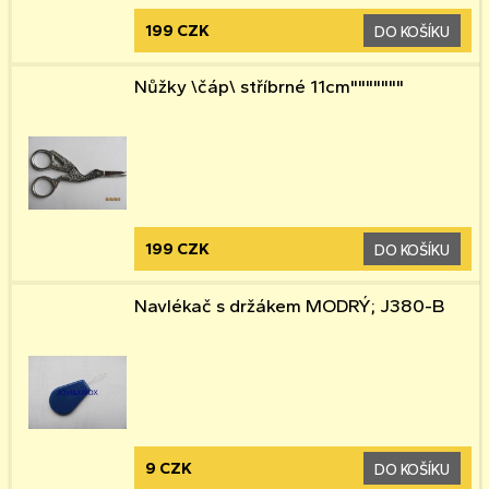
199 CZK
DO KOŠÍKU
Nůžky \čáp\ stříbrné 11cm"""""""
199 CZK
DO KOŠÍKU
Navlékač s držákem MODRÝ; J380-B
9 CZK
DO KOŠÍKU