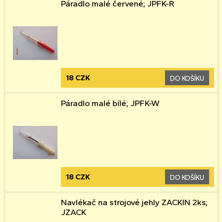
Páradlo malé červené; JPFK-R
18 CZK
DO KOŠÍKU
Páradlo malé bílé; JPFK-W
18 CZK
DO KOŠÍKU
Navlékač na strojové jehly ZACKIN 2ks;
JZACK