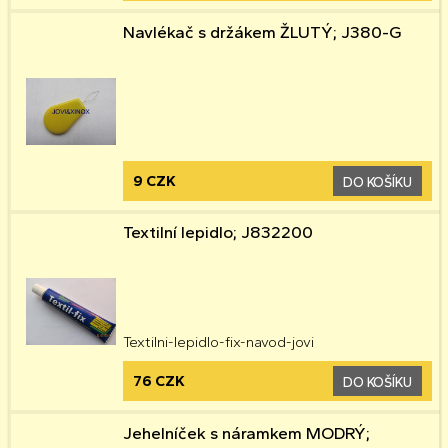
Navlékač s držákem ŽLUTÝ; J380-G
9 CZK
DO KOŠÍKU
Textilní lepidlo; J832200
Textilni-lepidlo-fix-navod-jovi
76 CZK
DO KOŠÍKU
Jehelníček s náramkem MODRÝ;