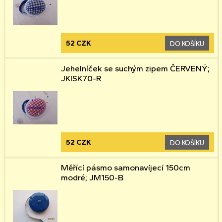
52 CZK
DO KOŠÍKU
Jehelníček se suchým zipem ČERVENÝ;
JKISK70-R
52 CZK
DO KOŠÍKU
Měřící pásmo samonavíjecí 150cm
modré; JM150-B