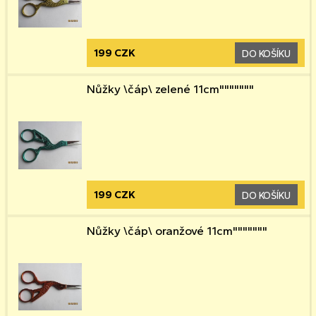
199 CZK
DO KOŠÍKU
Nůžky \čáp\ zelené 11cm"""""""
199 CZK
DO KOŠÍKU
Nůžky \čáp\ oranžové 11cm"""""""