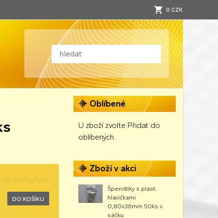
0 CZK
Oblíbené
ks
U zboží zvolte Přidat do
oblíbených.
Zboží v akci
t do oblíbených
Špendlíky s plast.
hlavičkami
DO KOŠÍKU
0,80x36mm 50ks v
sáčku