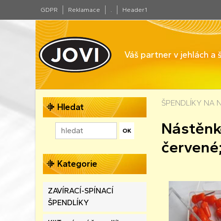
GDPR
Reklamace
.
Header1
Váš partner v jehlách a
ŠPENDLÍKY NA 
Hledat
Nástěnk
červené
Kategorie
ZAVÍRACÍ-SPÍNACÍ
ŠPENDLÍKY