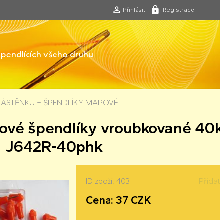
Přihlásit
Registrace
 špendlících všeho druhu
NÁSTĚNKU + ŠPENDLÍKY MAPOVÉ
ové špendlíky vroubkované 40
; J642R-40phk
ID zboží: 403
Přida
Cena: 37 CZK