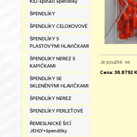
KILT-spínací špendlíky
ŠPENDLÍKY
ŠPENDLÍKY CELOKOVOVÉ
ŠPENDLÍKY S
PLASTOVÝMI HLAVIČKAMI
ŠPENDLÍKY NEREZ S
Je použité
: ne
KAPIČKAMI
Cena:
36.8792
K
ŠPENDLÍKY SE
SKLENĚNÝMI HLAVIČKAMI
ŠPENDLÍKY NEREZ
ŠPENDLÍKY PERLEŤOVÉ
ŘEMESLNICKÉ ŠICÍ
JEHLY+špendlíky