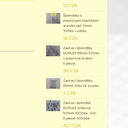
13 CZK
Špendlíky s
plastovými hlavičkami
aranžérské 31mm
100ks v sáčku
16 CZK
Zavírací špendlíky
DUPLEX 55mm 500ks
v papírové krabici
II.jakost
99 CZK
Zavírací špendlíky
55mm 10ks ve svazku
2 CZK
Zavírací špendlík
DUPLEX stříbrné
50mm 1000ks; JS4-
II.jakost-1000pk
427 CZK