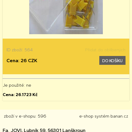
ID zboží: 564
Přidat do oblíbených
Cena: 26 CZK
DO KOŠÍKU
Je použité
: ne
Cena:
26.1723
Kč
zboží v e-shopu: 596
e-shop
systém
banan.cz
Fa. JOVI, Lubník 59, 56301 Lanškroun