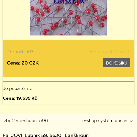
ID zboží: 563
Přidat do oblíbených
Cena: 20 CZK
DO KOŠÍKU
Je použité
: ne
Cena:
19.635
Kč
zboží v e-shopu: 596
e-shop
systém
banan.cz
Fa. JOVI, Lubník 59, 56301 Lanškroun