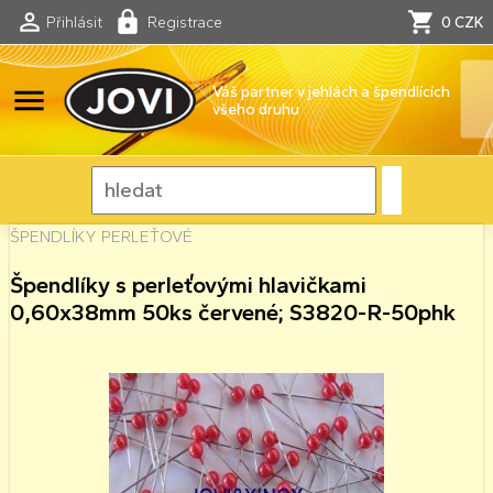
Přihlásit
Registrace
0 CZK
menu
Váš partner v jehlách a špendlících
všeho druhu
ŠPENDLÍKY PERLEŤOVÉ
Špendlíky s perleťovými hlavičkami
0,60x38mm 50ks červené; S3820-R-50phk