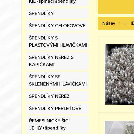
KILT-spínací špendlíky
ŠPENDLÍKY
Název
I
arrow_upward
arrow_downward
ŠPENDLÍKY CELOKOVOVÉ
ŠPENDLÍKY S
PLASTOVÝMI HLAVIČKAMI
ŠPENDLÍKY NEREZ S
KAPIČKAMI
ŠPENDLÍKY SE
SKLENĚNÝMI HLAVIČKAMI
ŠPENDLÍKY NEREZ
ŠPENDLÍKY PERLEŤOVÉ
ŘEMESLNICKÉ ŠICÍ
JEHLY+špendlíky