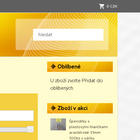
0 CZK
Oblíbené
U zboží zvolte Přidat do
oblíbených.
Zboží v akci
Špendlíky s
plastovými hlavičkami
aranžérské 31mm
100ks v sáčku