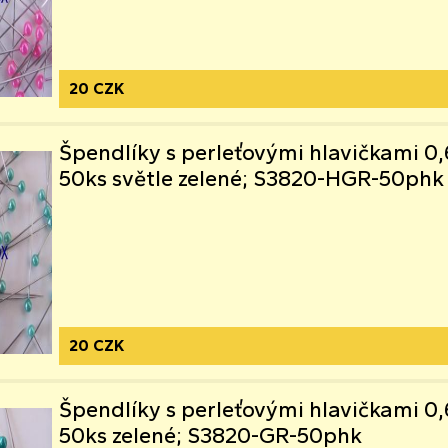
20 CZK
Špendlíky s perleťovými hlavičkami
50ks světle zelené; S3820-HGR-50phk
20 CZK
Špendlíky s perleťovými hlavičkami
50ks zelené; S3820-GR-50phk