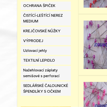
OCHRANA ŠPIČEK
ČISTÍCÍ-LEŠTÍCÍ NEREZ
MEDIUM
KREJČOVSKÉ NŮŽKY
VÝPRODEJ
Uzlovací jehly
TEXTILNÍ LEPIDLO
Nažehlovací záplaty
semišové s perforací
SEDLÁŔSKÉ ČALOUNICKÉ
ŠPENDLÍKY S OČKEM