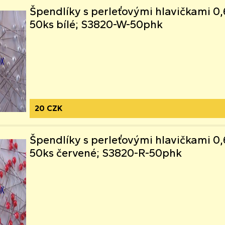
Špendlíky s perleťovými hlavičkami
50ks bílé; S3820-W-50phk
20 CZK
Špendlíky s perleťovými hlavičkami
50ks červené; S3820-R-50phk