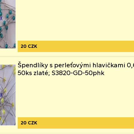
20 CZK
Špendlíky s perleťovými hlavičkami
50ks zlaté; S3820-GD-50phk
20 CZK