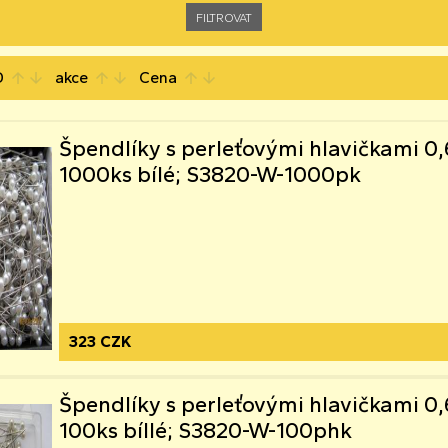
D
akce
Cena
arrow_upward
arrow_downward
arrow_upward
arrow_downward
arrow_upward
arrow_downward
Špendlíky s perleťovými hlavičkami
1000ks bílé; S3820-W-1000pk
323 CZK
Špendlíky s perleťovými hlavičkami
100ks bíllé; S3820-W-100phk