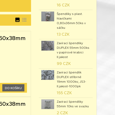
16 CZK
Špendlíky s plast.
hlavičkami
image
format_list_bulleted
0,80x36mm 50ks v
sáčku
13 CZK
 0,60x38mm
Zavírací špendlíky
DUPLEX 55mm 500ks
v papírové krabici
II.jakost
99 CZK
Zavírací špendlík
DUPLEX stříbrné
19mm 1000ks; JS3-
II.jakost-1000pk
DO KOŠÍKU
155 CZK
Zavírací špendlíky
 0,60x38mm
55mm 10ks ve svazku
2 CZK