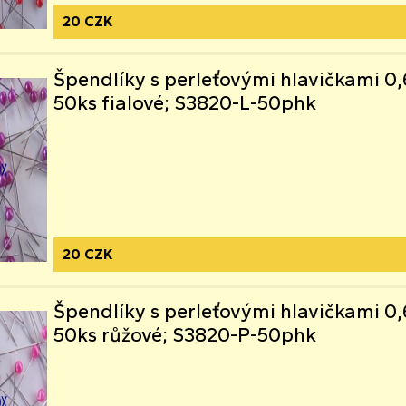
20 CZK
Špendlíky s perleťovými hlavičkami
50ks fialové; S3820-L-50phk
20 CZK
Špendlíky s perleťovými hlavičkami
50ks růžové; S3820-P-50phk