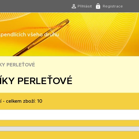
Přihlásit
Registrace
 špendlících všeho druhu
KY PERLEŤOVÉ
ÍKY PERLEŤOVÉ
í - celkem zboží: 10