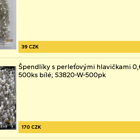
39 CZK
Špendlíky s perleťovými hlavičkami
500ks bílé; S3820-W-500pk
170 CZK