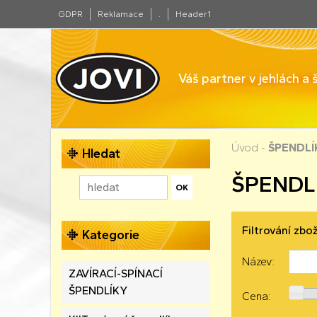
GDPR
Reklamace
.
Header1
Váš partner v jehlách a
Úvod
-
ŠPENDLÍ
Hledat
ŠPENDL
Filtrování zbož
Kategorie
Název:
ZAVÍRACÍ-SPÍNACÍ
ŠPENDLÍKY
Cena: