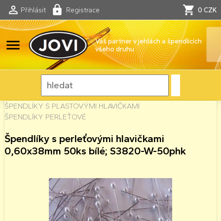
Přihlásit
Registrace
0 CZK
menu
Váš partner v jehlách a špendlících
všeho druhu
ŠPENDLÍKY S PLASTOVÝMI HLAVIČKAMI
ŠPENDLÍKY PERLEŤOVÉ
Špendlíky s perleťovými hlavičkami
0,60x38mm 50ks bílé; S3820-W-50phk