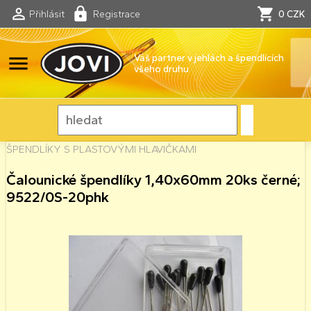
Přihlásit
Registrace
0 CZK
menu
Váš partner v jehlách a špendlících
všeho druhu
ŠPENDLÍKY S PLASTOVÝMI HLAVIČKAMI
Čalounické špendlíky 1,40x60mm 20ks černé;
9522/0S-20phk