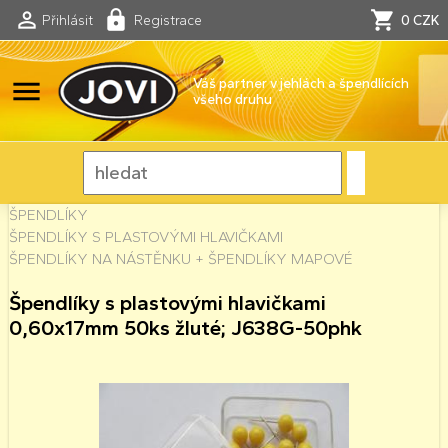
Přihlásit
Registrace
0 CZK
menu
Váš partner v jehlách a špendlících
všeho druhu
ŠPENDLÍKY
ŠPENDLÍKY S PLASTOVÝMI HLAVIČKAMI
ŠPENDLÍKY NA NÁSTĚNKU + ŠPENDLÍKY MAPOVÉ
Špendlíky s plastovými hlavičkami
0,60x17mm 50ks žluté; J638G-50phk