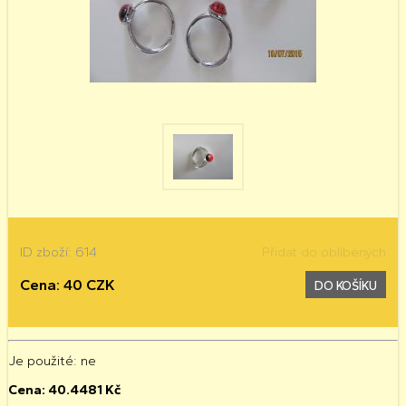
ID zboží: 614
Přidat do oblíbených
Cena: 40 CZK
DO KOŠÍKU
Je použité
: ne
Cena:
40.4481
Kč