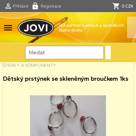
Přihlásit
Registrace
0 CZK
menu
Váš partner v jehlách a špendlících
všeho druhu
ŠPERKY A KOMPONENTY
Dětský prstýnek se skleněným broučkem 1ks