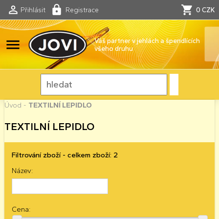
Přihlásit
Registrace
0 CZK
menu
Váš partner v jehlách a špendlících
všeho druhu
Úvod
-
TEXTILNÍ LEPIDLO
TEXTILNÍ LEPIDLO
Filtrování zboží - celkem zboží: 2
Název:
Cena: