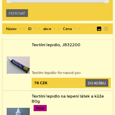
image
format_list_bulleted
Název
ID
akce
Cena
arrow_upward
arrow_downward
arrow_upward
arrow_downward
arrow_upward
arrow_downward
arrow_upward
arrow_downward
Textilní lepidlo; J832200
Textilni-lepidlo-fix-navod-jovi
76 CZK
DO KOŠÍKU
Textilní lepidlo na lepení látek a kůže
80g
Nové