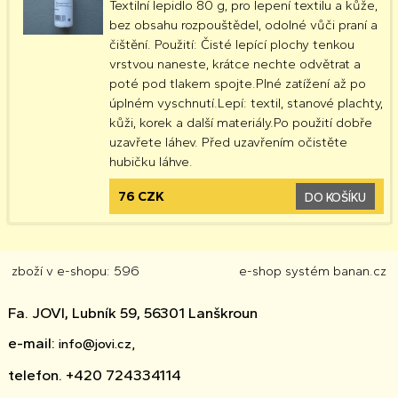
Textilní lepidlo 80 g, pro lepení textilu a kůže,
bez obsahu rozpouštědel, odolné vůči praní a
čištění. Použití: Čisté lepící plochy tenkou
vrstvou naneste, krátce nechte odvětrat a
poté pod tlakem spojte.Plné zatížení až po
úplném vyschnutí.Lepí: textil, stanové plachty,
kůži, korek a další materiály.Po použití dobře
uzavřete láhev. Před uzavřením očistěte
hubičku láhve.
76 CZK
DO KOŠÍKU
zboží v e-shopu: 596
e-shop
systém
banan.cz
Fa. JOVI, Lubník 59, 56301 Lanškroun
e-mail:
info@jovi.cz,
telefon. +420 724334114