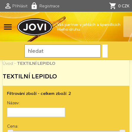
Přihlásit
Registrace
0 CZK
menu
Váš partner v jehlách a špendlících
všeho druhu
Úvod
-
TEXTILNÍ LEPIDLO
TEXTILNÍ LEPIDLO
Filtrování zboží - celkem zboží: 2
Název:
Cena: