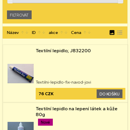
image
format_list_bulleted
Název
ID
akce
Cena
arrow_upward
arrow_downward
arrow_upward
arrow_downward
arrow_upward
arrow_downward
arrow_upward
arrow_downward
Textilní lepidlo; J832200
Textilni-lepidlo-fix-navod-jovi
76 CZK
DO KOŠÍKU
Textilní lepidlo na lepení látek a kůže
80g
Nové