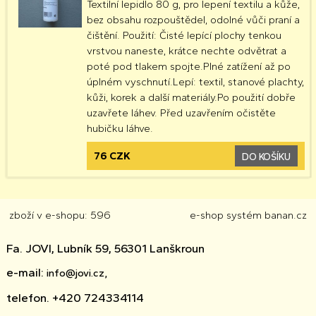
Textilní lepidlo 80 g, pro lepení textilu a kůže,
bez obsahu rozpouštědel, odolné vůči praní a
čištění. Použití: Čisté lepící plochy tenkou
vrstvou naneste, krátce nechte odvětrat a
poté pod tlakem spojte.Plné zatížení až po
úplném vyschnutí.Lepí: textil, stanové plachty,
kůži, korek a další materiály.Po použití dobře
uzavřete láhev. Před uzavřením očistěte
hubičku láhve.
76 CZK
DO KOŠÍKU
zboží v e-shopu: 596
e-shop
systém
banan.cz
Fa. JOVI, Lubník 59, 56301 Lanškroun
e-mail:
info@jovi.cz,
telefon. +420 724334114