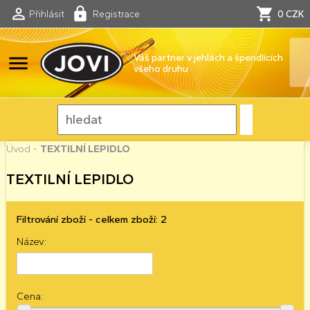
Přihlásit
Registrace
0 CZK
menu
Váš partner v jehlách a špendlících
všeho druhu
Úvod
-
TEXTILNÍ LEPIDLO
TEXTILNÍ LEPIDLO
Filtrování zboží - celkem zboží: 2
Název:
Cena: