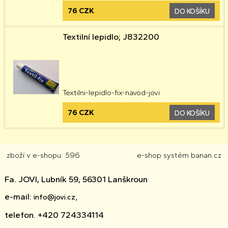
76 CZK
DO KOŠÍKU
Textilní lepidlo; J832200
Textilni-lepidlo-fix-navod-jovi
76 CZK
DO KOŠÍKU
zboží v e-shopu: 596
e-shop
systém
banan.cz
Fa. JOVI, Lubník 59, 56301 Lanškroun
e-mail:
info@jovi.cz,
telefon. +420 724334114