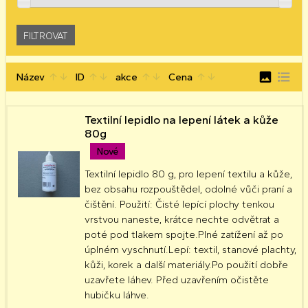
image
format_list_bulleted
Název
ID
akce
Cena
arrow_upward
arrow_downward
arrow_upward
arrow_downward
arrow_upward
arrow_downward
arrow_upward
arrow_downward
Textilní lepidlo na lepení látek a kůže
80g
Nové
Textilní lepidlo 80 g, pro lepení textilu a kůže,
bez obsahu rozpouštědel, odolné vůči praní a
čištění. Použití: Čisté lepící plochy tenkou
vrstvou naneste, krátce nechte odvětrat a
poté pod tlakem spojte.Plné zatížení až po
úplném vyschnutí.Lepí: textil, stanové plachty,
kůži, korek a další materiály.Po použití dobře
uzavřete láhev. Před uzavřením očistěte
hubičku láhve.