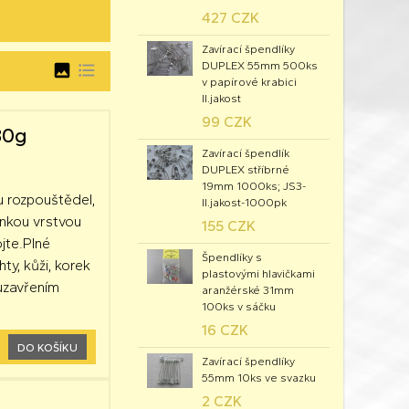
427 CZK
Zavírací špendlíky
DUPLEX 55mm 500ks
image
format_list_bulleted
v papírové krabici
II.jakost
99 CZK
 80g
Zavírací špendlík
DUPLEX stříbrné
19mm 1000ks; JS3-
hu rozpouštědel,
II.jakost-1000pk
tenkou vrstvou
155 CZK
jte.Plné
Špendlíky s
hty, kůži, korek
plastovými hlavičkami
 uzavřením
aranžérské 31mm
100ks v sáčku
16 CZK
DO KOŠÍKU
Zavírací špendlíky
55mm 10ks ve svazku
2 CZK