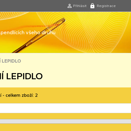
Přihlásit
Registrace
 špendlících všeho druhu
Í LEPIDLO
Í LEPIDLO
í - celkem zboží: 2