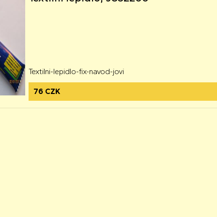
Textilni-lepidlo-fix-navod-jovi
76 CZK