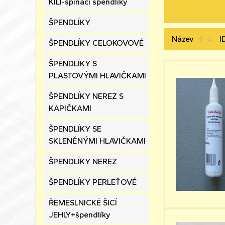
KILT-spínací špendlíky
ŠPENDLÍKY
Název
I
arrow_upward
arrow_downward
ŠPENDLÍKY CELOKOVOVÉ
ŠPENDLÍKY S
PLASTOVÝMI HLAVIČKAMI
ŠPENDLÍKY NEREZ S
KAPIČKAMI
ŠPENDLÍKY SE
SKLENĚNÝMI HLAVIČKAMI
ŠPENDLÍKY NEREZ
ŠPENDLÍKY PERLEŤOVÉ
ŘEMESLNICKÉ ŠICÍ
JEHLY+špendlíky