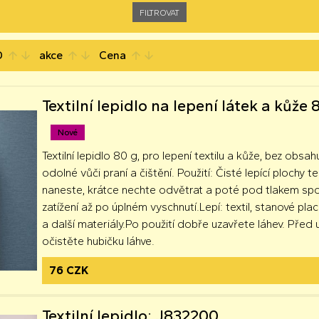
D
akce
Cena
arrow_upward
arrow_downward
arrow_upward
arrow_downward
arrow_upward
arrow_downward
Textilní lepidlo na lepení látek a kůže
Nové
Textilní lepidlo 80 g, pro lepení textilu a kůže, bez obsa
odolné vůči praní a čištění. Použití: Čisté lepící plochy 
naneste, krátce nechte odvětrat a poté pod tlakem spo
zatížení až po úplném vyschnutí.Lepí: textil, stanové plac
a další materiály.Po použití dobře uzavřete láhev. Před
očistěte hubičku láhve.
76 CZK
Textilní lepidlo; J832200