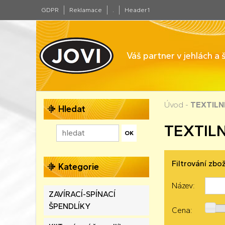
GDPR
Reklamace
.
Header1
Váš partner v jehlách a
Úvod
-
TEXTILN
Hledat
TEXTILN
Filtrování zbož
Kategorie
Název:
ZAVÍRACÍ-SPÍNACÍ
ŠPENDLÍKY
Cena: