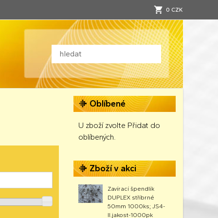
0 CZK
Oblíbené
U zboží zvolte Přidat do
oblíbených.
Zboží v akci
Zavírací špendlík
DUPLEX stříbrné
50mm 1000ks; JS4-
II.jakost-1000pk