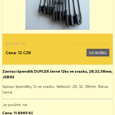
ID zboží: 91
Přidat do oblíbených
Cena: 12 CZK
DO KOŠÍKU
Zavírací špendlík DUPLEX černé 12ks ve svazku, 28;32;38mm;
JSB9S
Spínací špendlíky 12 ve svazku. Velikosti: 28; 32; 38mm. Barva:
černá.
Je použité
: ne
Cena:
11.8965
Kč