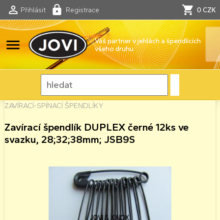
Přihlásit
Registrace
0 CZK
menu
Váš partner v jehlách a špendlících
všeho druhu
ZAVÍRACÍ-SPÍNACÍ ŠPENDLÍKY
Zavírací špendlík DUPLEX černé 12ks ve
svazku, 28;32;38mm; JSB9S