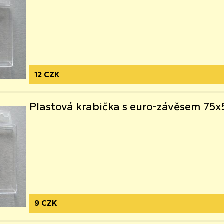
12 CZK
Plastová krabička s euro-závěsem 7
9 CZK