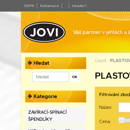
GDPR
Reklamace
.
Header1
Váš partner v jehlách a
Úvod
-
PLASTOV
Hledat
PLASTO
Filtrování zbož
Kategorie
Název:
ZAVÍRACÍ-SPÍNACÍ
ŠPENDLÍKY
Cena: