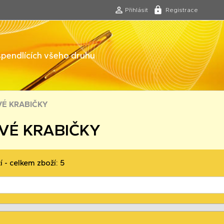
Přihlásit
Registrace
 špendlících všeho druhu
É KRABIČKY
VÉ KRABIČKY
í - celkem zboží: 5