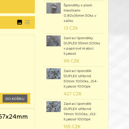
Špendlíky s plast.
hlavičkami
0,80x36mm 50ks v
sáčku
image
format_list_bulleted
13 CZK
Zavírací špendlíky
DUPLEX 55mm 500ks
v papírové krabici
II.jakost
99 CZK
Zavírací špendlík
DUPLEX stříbrné
50mm 1000ks; JS4-
II.jakost-1000pk
427 CZK
DO KOŠÍKU
Zavírací špendlík
DUPLEX stříbrné
19mm 1000ks; JS3-
5x57x24mm
II.jakost-1000pk
155 CZK