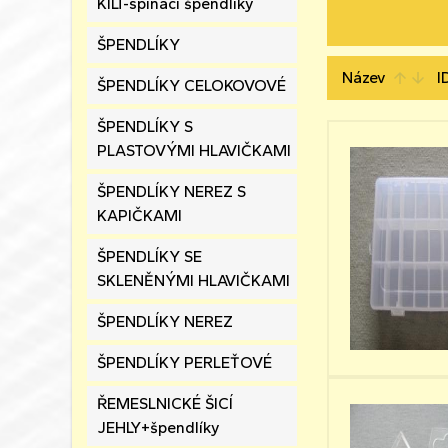
KILT-spínací špendlíky
ŠPENDLÍKY
Název
I
arrow_upward
arrow_downward
ŠPENDLÍKY CELOKOVOVÉ
ŠPENDLÍKY S
PLASTOVÝMI HLAVIČKAMI
ŠPENDLÍKY NEREZ S
KAPIČKAMI
ŠPENDLÍKY SE
SKLENĚNÝMI HLAVIČKAMI
ŠPENDLÍKY NEREZ
ŠPENDLÍKY PERLEŤOVÉ
ŘEMESLNICKÉ ŠICÍ
JEHLY+špendlíky