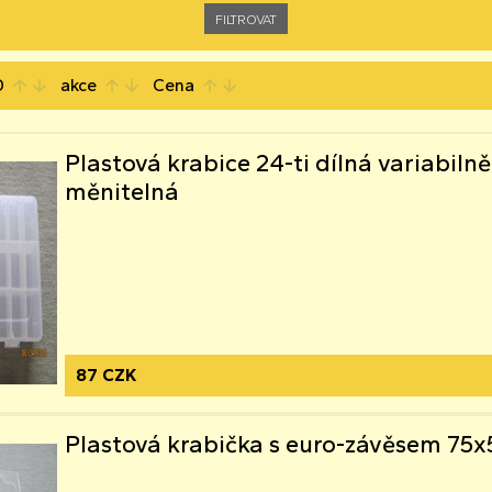
D
akce
Cena
arrow_upward
arrow_downward
arrow_upward
arrow_downward
arrow_upward
arrow_downward
Plastová krabice 24-ti dílná variabilně
měnitelná
87 CZK
Plastová krabička s euro-závěsem 7