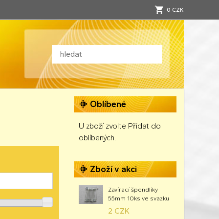
0 CZK
Oblíbené
U zboží zvolte Přidat do
oblíbených.
Zboží v akci
Zavírací špendlíky
55mm 10ks ve svazku
2 CZK