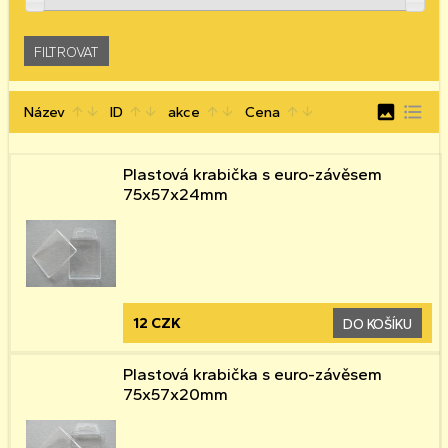
image
format_list_bulleted
Název
ID
akce
Cena
arrow_upward
arrow_downward
arrow_upward
arrow_downward
arrow_upward
arrow_downward
arrow_upward
arrow_downward
Plastová krabička s euro-závěsem
75x57x24mm
12 CZK
DO KOŠÍKU
Plastová krabička s euro-závěsem
75x57x20mm