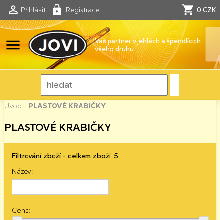
Přihlásit
Registrace
0 CZK
menu
Váš partner v jehlách a špendlících
všeho druhu
Úvod
-
PLASTOVÉ KRABIČKY
PLASTOVÉ KRABIČKY
Filtrování zboží - celkem zboží: 5
Název:
Cena: