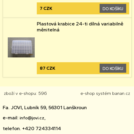
7 CZK
DO KOŠÍKU
Plastová krabice 24-ti dílná variabilně
měnitelná
87 CZK
DO KOŠÍKU
zboží v e-shopu: 596
e-shop
systém
banan.cz
Fa. JOVI, Lubník 59, 56301 Lanškroun
e-mail:
info@jovi.cz,
telefon. +420 724334114