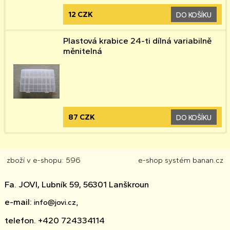
12 CZK
DO KOŠÍKU
Plastová krabice 24-ti dílná variabilně
měnitelná
87 CZK
DO KOŠÍKU
zboží v e-shopu: 596
e-shop
systém
banan.cz
Fa. JOVI, Lubník 59, 56301 Lanškroun
e-mail:
info@jovi.cz,
telefon. +420 724334114