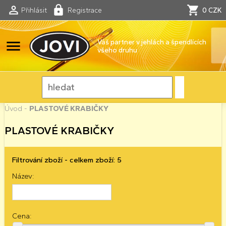
Přihlásit
Registrace
0 CZK
menu
Váš partner v jehlách a špendlících
všeho druhu
Úvod
-
PLASTOVÉ KRABIČKY
PLASTOVÉ KRABIČKY
Filtrování zboží - celkem zboží: 5
Název:
Cena: