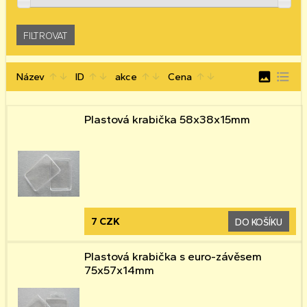
image
format_list_bulleted
Název
ID
akce
Cena
arrow_upward
arrow_downward
arrow_upward
arrow_downward
arrow_upward
arrow_downward
arrow_upward
arrow_downward
Plastová krabička 58x38x15mm
7 CZK
DO KOŠÍKU
Plastová krabička s euro-závěsem
75x57x14mm