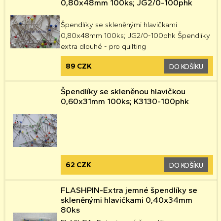
0,80x48mm 100ks; JG2/0-100phk
Špendlíky se skleněnými hlavičkami
0,80x48mm 100ks; JG2/0-100phk Špendlíky
extra dlouhé - pro quilting
89 CZK
DO KOŠÍKU
Špendlíky se skleněnou hlavičkou
0,60x31mm 100ks; K3130-100phk
62 CZK
DO KOŠÍKU
FLASHPIN-Extra jemné špendlíky se
skleněnými hlavičkami 0,40x34mm
80ks