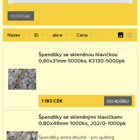
image
format_list_bulleted
Název
ID
akce
Cena
arrow_upward
arrow_downward
arrow_upward
arrow_downward
arrow_upward
arrow_downward
arrow_upward
arrow_downward
Špendlíky se skleněnou hlavičkou
0,60x31mm 5000ks; K3130-5000pk
1 183 CZK
DO KOŠÍKU
Špendlíky se skleněnými hlavičkami
0,80x48mm 1000ks; JG2/0-1000pk
Špendlíky extra dlouhé - pro quilting