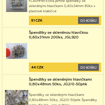
FLASHPIN-Extra jemné špendlíky se
skleněnými hlavičkami 0,40x34mm 80ks v
plastové krabičce
51 CZK
DO KOŠÍKU
Špendlíky se skleněnou hlavičkou
0,60x31mm 200ks; JGL920
44 CZK
DO KOŠÍKU
Špendlíky se skleněnými hlavičkami
0,80x48mm 50ks; JG2/0-50phk
Špendlíky se skleněnými hlavičkami
0,80x48mm 50ks; JG2/0-50phk Špendlíky
extra dlouhé - pro quilting