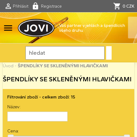
Přihlásit
Registrace
0 CZK
menu
Váš partner v jehlách a špendlících
všeho druhu
Úvod
-
ŠPENDLÍKY SE SKLENĚNÝMI HLAVIČKAMI
ŠPENDLÍKY SE SKLENĚNÝMI HLAVIČKAMI
Filtrování zboží - celkem zboží: 15
Název:
Cena: