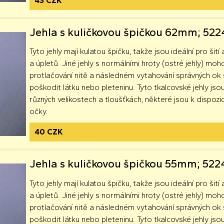
43 CZK
Jehla s kuličkovou špičkou 62mm; 52
Tyto jehly mají kulatou špičku, takže jsou ideální pro šití 
a úpletů. Jiné jehly s normálními hroty (ostré jehly) moh
protlačování nitě a následném vytahování správných o
poškodit látku nebo pleteninu. Tyto tkalcovské jehly jsou
různých velikostech a tloušťkách, některé jsou k dispozici
očky.
40 CZK
Jehla s kuličkovou špičkou 55mm; 52
Tyto jehly mají kulatou špičku, takže jsou ideální pro šití 
a úpletů. Jiné jehly s normálními hroty (ostré jehly) moh
protlačování nitě a následném vytahování správných o
poškodit látku nebo pleteninu. Tyto tkalcovské jehly jsou