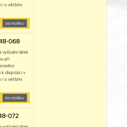
 i s většími
DO KOŠÍKU
248-068
a vyšívání látek
ou při
k snadno
 k dispozici v
 i s většími
DO KOŠÍKU
248-072
a vyšívání látek