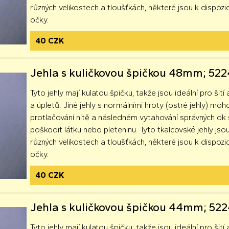
různých velikostech a tloušťkách, některé jsou k dispozici
očky.
40 CZK
Jehla s kuličkovou špičkou 48mm; 52
Tyto jehly mají kulatou špičku, takže jsou ideální pro šití 
a úpletů. Jiné jehly s normálními hroty (ostré jehly) moh
protlačování nitě a následném vytahování správných o
poškodit látku nebo pleteninu. Tyto tkalcovské jehly jsou
různých velikostech a tloušťkách, některé jsou k dispozici
očky.
40 CZK
Jehla s kuličkovou špičkou 44mm; 52
Tyto jehly mají kulatou špičku, takže jsou ideální pro šití 