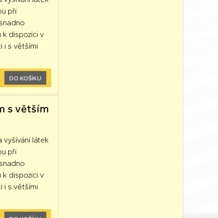
ou při
k snadno
 k dispozici v
 i s většími
DO KOŠÍKU
m s větším
a vyšívání látek
ou při
k snadno
 k dispozici v
 i s většími