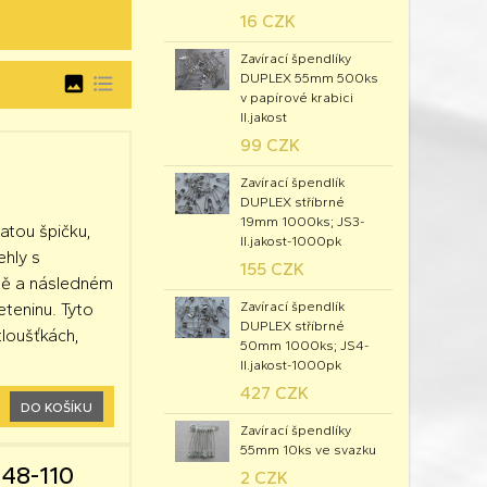
16 CZK
Zavírací špendlíky
DUPLEX 55mm 500ks
image
format_list_bulleted
v papírové krabici
II.jakost
99 CZK
Zavírací špendlík
DUPLEX stříbrné
19mm 1000ks; JS3-
latou špičku,
II.jakost-1000pk
ehly s
155 CZK
itě a následném
Zavírací špendlík
eteninu. Tyto
DUPLEX stříbrné
tloušťkách,
50mm 1000ks; JS4-
II.jakost-1000pk
427 CZK
DO KOŠÍKU
Zavírací špendlíky
55mm 10ks ve svazku
248-110
2 CZK