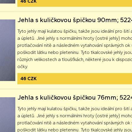
46 CZK
Jehla s kuličkovou špičkou 90mm; 52
Tyto jehly mají kulatou špičku, takže jsou ideální pro šití 
a úpletů. Jiné jehly s normálními hroty (ostré jehly) moh
protlačování nitě a následném vytahování správných o
poškodit látku nebo pleteninu. Tyto tkalcovské jehly jsou
různých velikostech a tloušťkách, některé jsou k dispozici
očky.
46 CZK
Jehla s kuličkovou špičkou 76mm; 52
Tyto jehly mají kulatou špičku, takže jsou ideální pro šití 
a úpletů. Jiné jehly s normálními hroty (ostré jehly) moh
protlačování nitě a následném vytahování správných o
poškodit látku nebo pleteninu. Tyto tkalcovské jehly jsou