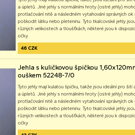
a úpletů. Jiné jehly s normálními hroty (ostré jehly) moh
protlačování nitě a následném vytahování správných o
poškodit látku nebo pleteninu. Tyto tkalcovské jehly jsou
různých velikostech a tloušťkách, některé jsou k dispozici
očky.
46 CZK
Jehla s kuličkovou špičkou 1,60x120m
ouškem 52248-7/0
Tyto jehly mají kulatou špičku, takže jsou ideální pro šití 
a úpletů. Jiné jehly s normálními hroty (ostré jehly) moh
protlačování nitě a následném vytahování správných o
poškodit látku nebo pleteninu. Tyto tkalcovské jehly jsou
různých velikostech a tloušťkách, některé jsou k dispozici
očky.