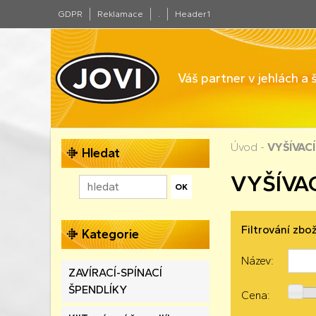
GDPR
Reklamace
.
Header1
Váš partner v jehlách a
Úvod
-
VYŠÍVAC
Hledat
VYŠÍVAC
Filtrování zbož
Kategorie
Název:
ZAVÍRACÍ-SPÍNACÍ
ŠPENDLÍKY
Cena: