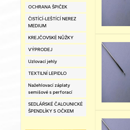
OCHRANA ŠPIČEK
ČISTÍCÍ-LEŠTÍCÍ NEREZ
MEDIUM
KREJČOVSKÉ NŮŽKY
VÝPRODEJ
Uzlovací jehly
TEXTILNÍ LEPIDLO
Nažehlovací záplaty
semišové s perforací
SEDLÁŔSKÉ ČALOUNICKÉ
ŠPENDLÍKY S OČKEM