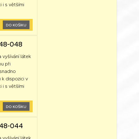
 i s většími
DO KOŠÍKU
248-048
a vyšívání látek
ou při
k snadno
 k dispozici v
 i s většími
DO KOŠÍKU
248-044
a vyšívání látek