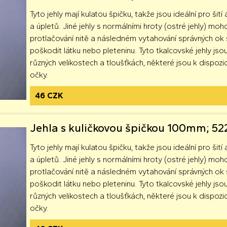
Tyto jehly mají kulatou špičku, takže jsou ideální pro šití 
a úpletů. Jiné jehly s normálními hroty (ostré jehly) moh
protlačování nitě a následném vytahování správných o
poškodit látku nebo pleteninu. Tyto tkalcovské jehly jsou
různých velikostech a tloušťkách, některé jsou k dispozici
očky.
46 CZK
Jehla s kuličkovou špičkou 100mm; 5
Tyto jehly mají kulatou špičku, takže jsou ideální pro šití 
a úpletů. Jiné jehly s normálními hroty (ostré jehly) moh
protlačování nitě a následném vytahování správných o
poškodit látku nebo pleteninu. Tyto tkalcovské jehly jsou
různých velikostech a tloušťkách, některé jsou k dispozici
očky.