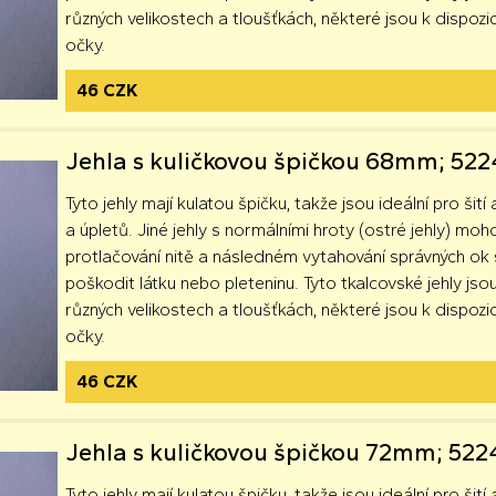
různých velikostech a tloušťkách, některé jsou k dispozici
očky.
46 CZK
Jehla s kuličkovou špičkou 68mm; 52
Tyto jehly mají kulatou špičku, takže jsou ideální pro šití 
a úpletů. Jiné jehly s normálními hroty (ostré jehly) moh
protlačování nitě a následném vytahování správných o
poškodit látku nebo pleteninu. Tyto tkalcovské jehly jsou
různých velikostech a tloušťkách, některé jsou k dispozici
očky.
46 CZK
Jehla s kuličkovou špičkou 72mm; 52
Tyto jehly mají kulatou špičku, takže jsou ideální pro šití 