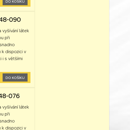
DO KOŠÍKU
248-090
a vyšívání látek
ou při
k snadno
 k dispozici v
 i s většími
DO KOŠÍKU
248-076
a vyšívání látek
ou při
k snadno
 k dispozici v