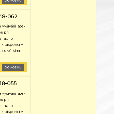
DO KOŠÍKU
248-062
a vyšívání látek
ou při
k snadno
 k dispozici v
 i s většími
DO KOŠÍKU
248-055
a vyšívání látek
ou při
k snadno
 k dispozici v