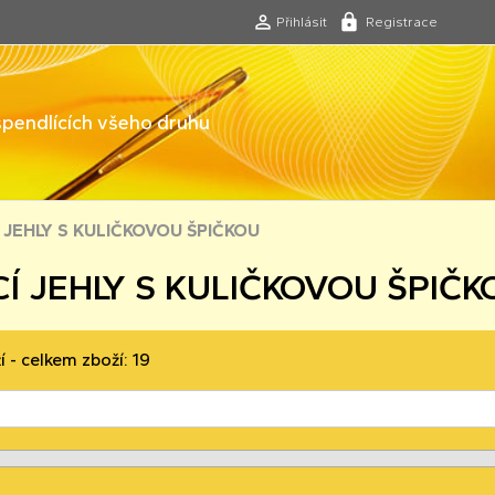
Přihlásit
Registrace
 špendlících všeho druhu
Í JEHLY S KULIČKOVOU ŠPIČKOU
Í JEHLY S KULIČKOVOU ŠPIČK
í - celkem zboží: 19