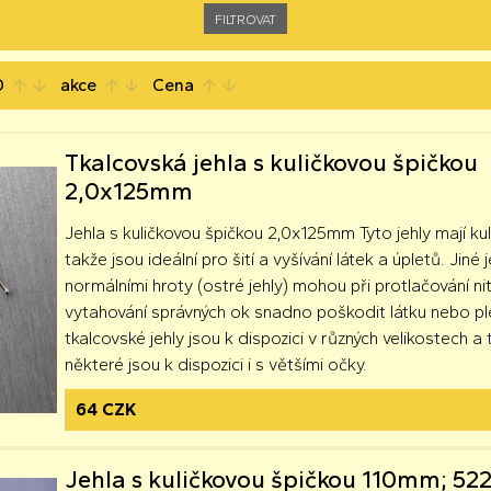
D
akce
Cena
arrow_upward
arrow_downward
arrow_upward
arrow_downward
arrow_upward
arrow_downward
Tkalcovská jehla s kuličkovou špičkou
2,0x125mm
Jehla s kuličkovou špičkou 2,0x125mm Tyto jehly mají ku
takže jsou ideální pro šití a vyšívání látek a úpletů. Jiné j
normálními hroty (ostré jehly) mohou při protlačování n
vytahování správných ok snadno poškodit látku nebo pl
tkalcovské jehly jsou k dispozici v různých velikostech a 
některé jsou k dispozici i s většími očky.
64 CZK
Jehla s kuličkovou špičkou 110mm; 52