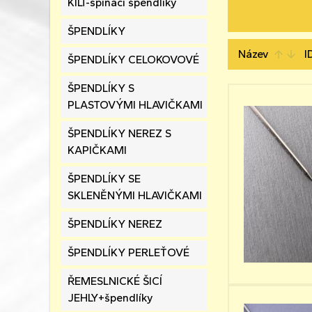
KILT-spínací špendlíky
ŠPENDLÍKY
Název
I
arrow_upward
arrow_downward
ŠPENDLÍKY CELOKOVOVÉ
ŠPENDLÍKY S
PLASTOVÝMI HLAVIČKAMI
ŠPENDLÍKY NEREZ S
KAPIČKAMI
ŠPENDLÍKY SE
SKLENĚNÝMI HLAVIČKAMI
ŠPENDLÍKY NEREZ
ŠPENDLÍKY PERLEŤOVÉ
ŘEMESLNICKÉ ŠICÍ
JEHLY+špendlíky