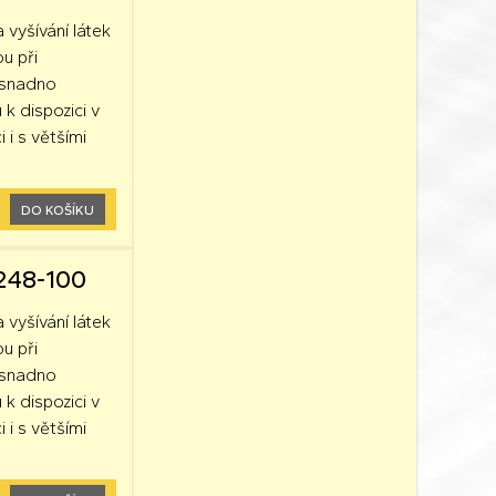
a vyšívání látek
ou při
k snadno
 k dispozici v
 i s většími
DO KOŠÍKU
2248-100
a vyšívání látek
ou při
k snadno
 k dispozici v
 i s většími