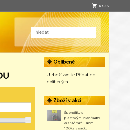
0 CZK
Oblíbené
OU
U zboží zvolte Přidat do
oblíbených.
Zboží v akci
Špendlíky s
plastovými hlavičkami
aranžérské 31mm
100ks v sáčku