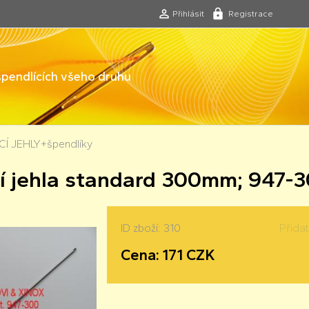
Přihlásit
Registrace
 špendlících všeho druhu
Í JEHLY+špendlíky
í jehla standard 300mm; 947-
ID zboží: 310
Přida
Cena: 171 CZK