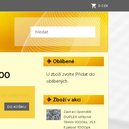
0 CZK
Oblíbené
300
U zboží zvolte Přidat do
oblíbených.
t do oblíbených
Zboží v akci
DO KOŠÍKU
Zavírací špendlík
DUPLEX stříbrné
19mm 1000ks; JS3-
II.jakost-1000pk