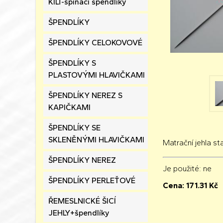
KILT-spínací špendlíky
ŠPENDLÍKY
ŠPENDLÍKY CELOKOVOVÉ
ŠPENDLÍKY S
PLASTOVÝMI HLAVIČKAMI
ŠPENDLÍKY NEREZ S
KAPIČKAMI
ŠPENDLÍKY SE
SKLENĚNÝMI HLAVIČKAMI
Matrační jehla s
ŠPENDLÍKY NEREZ
Je použité
: ne
ŠPENDLÍKY PERLEŤOVÉ
Cena:
171.31
Kč
ŘEMESLNICKÉ ŠICÍ
JEHLY+špendlíky