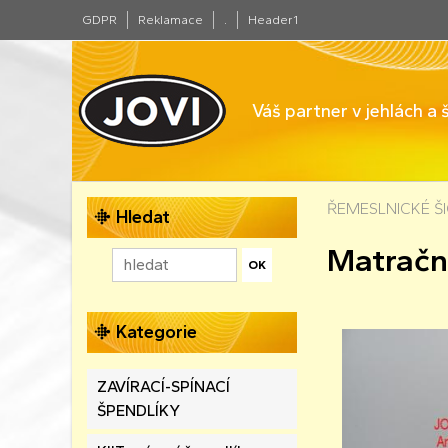
GDPR
Reklamace
.
Header1
Váš partner v jehlách a
ŘEMESLNICKÉ ŠIC
Hledat
Matračn
Kategorie
ZAVÍRACÍ-SPÍNACÍ
ŠPENDLÍKY