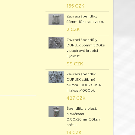
155 CZK
Zavírací špendlíky
55mm 10ks ve svazku
2 CZK
Zavírací špendlíky
DUPLEX 55mm 500ks
v papírové krabici
II.jakost
99 CZK
Zavírací špendlík
DUPLEX stříbrné
50mm 1000ks; JS4-
II.jakost-1000pk
427 CZK
Špendlíky s plast.
hlavičkami
0,80x36mm 50ks v
sáčku
13 CZK