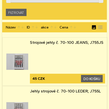
image
format_list_bulleted
Název
ID
akce
Cena
arrow_upward
arrow_downward
arrow_upward
arrow_downward
arrow_upward
arrow_downward
arrow_upward
arrow_downward
Strojové jehly č. 70-100 JEANS; J755JS
45 CZK
DO KOŠÍKU
Jehly strojové č. 70-100 LEDER; J755L