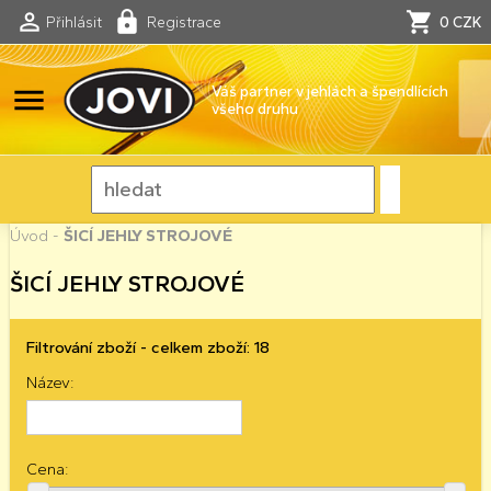
Přihlásit
Registrace
0 CZK
menu
Váš partner v jehlách a špendlících
všeho druhu
Úvod
-
ŠICÍ JEHLY STROJOVÉ
ŠICÍ JEHLY STROJOVÉ
Filtrování zboží - celkem zboží: 18
Název:
Cena: