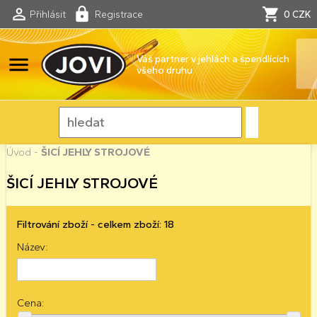
Přihlásit
Registrace
0 CZK
menu
Váš partner v jehlách a špendlících
všeho druhu
Úvod
-
ŠICÍ JEHLY STROJOVÉ
ŠICÍ JEHLY STROJOVÉ
Filtrování zboží - celkem zboží: 18
Název:
Cena: