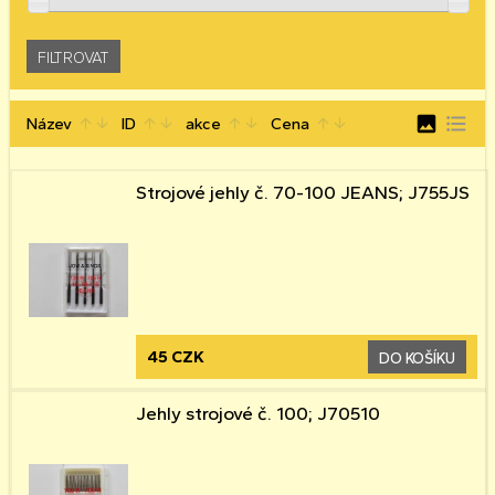
image
format_list_bulleted
Název
ID
akce
Cena
arrow_upward
arrow_downward
arrow_upward
arrow_downward
arrow_upward
arrow_downward
arrow_upward
arrow_downward
Strojové jehly č. 70-100 JEANS; J755JS
45 CZK
DO KOŠÍKU
Jehly strojové č. 100; J70510