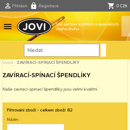
Přihlásit
Registrace
0 CZK
menu
Váš partner v jehlách a špendlících
všeho druhu
Úvod
-
ZAVÍRACÍ-SPÍNACÍ ŠPENDLÍKY
ZAVÍRACÍ-SPÍNACÍ ŠPENDLÍKY
Naše zavírací-spínací špendlíky jsou velmi kvalitní
Filtrování zboží - celkem zboží: 82
Název: