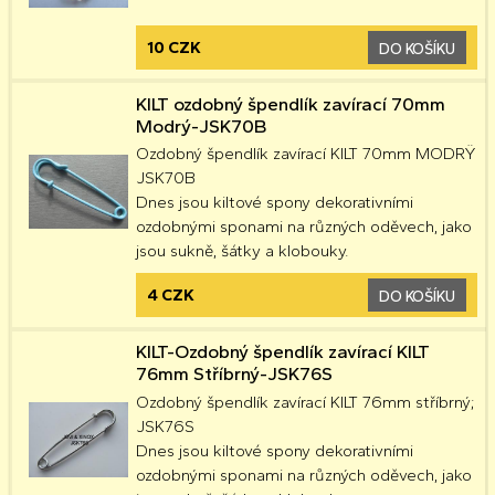
10 CZK
DO KOŠÍKU
KILT ozdobný špendlík zavírací 70mm
Modrý-JSK70B
Ozdobný špendlík zavírací KILT 70mm MODRŸ
JSK70B
Dnes jsou kiltové spony dekorativními
ozdobnými sponami na různých oděvech, jako
jsou sukně, šátky a klobouky.
4 CZK
DO KOŠÍKU
KILT-Ozdobný špendlík zavírací KILT
76mm Stříbrný-JSK76S
Ozdobný špendlík zavírací KILT 76mm stříbrný;
JSK76S
Dnes jsou kiltové spony dekorativními
ozdobnými sponami na různých oděvech, jako