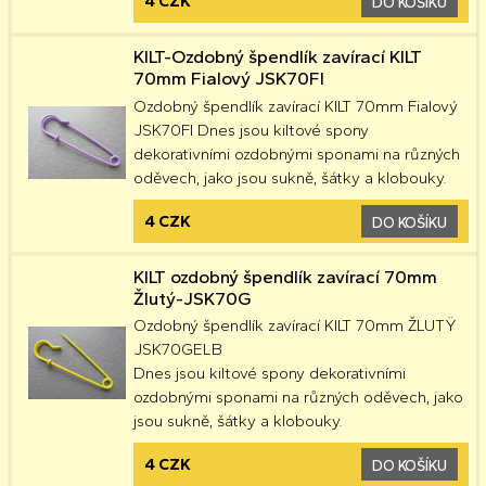
4 CZK
DO KOŠÍKU
KILT-Ozdobný špendlík zavírací KILT
70mm Fialový JSK70FI
Ozdobný špendlík zavírací KILT 70mm Fialový
JSK70FI Dnes jsou kiltové spony
dekorativními ozdobnými sponami na různých
oděvech, jako jsou sukně, šátky a klobouky.
4 CZK
DO KOŠÍKU
KILT ozdobný špendlík zavírací 70mm
Žlutý-JSK70G
Ozdobný špendlík zavírací KILT 70mm ŽLUTŸ
JSK70GELB
Dnes jsou kiltové spony dekorativními
ozdobnými sponami na různých oděvech, jako
jsou sukně, šátky a klobouky.
4 CZK
DO KOŠÍKU