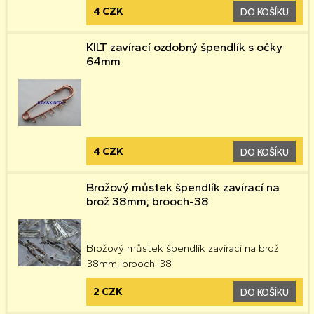
4 CZK
DO KOŠÍKU
KILT zavírací ozdobný špendlík s očky
64mm
4 CZK
DO KOŠÍKU
Brožový můstek špendlík zavírací na
brož 38mm; brooch-38
Brožový můstek špendlík zavírací na brož
38mm; brooch-38
2 CZK
DO KOŠÍKU