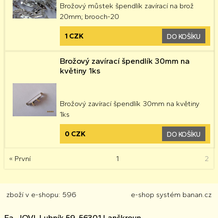
Brožový můstek špendlík zavírací na brož
20mm; brooch-20
1 CZK
DO KOŠÍKU
Brožový zavírací špendlík 30mm na
květiny 1ks
Brožový zavírací špendlík 30mm na květiny
1ks
0 CZK
DO KOŠÍKU
« První
1
2
zboží v e-shopu: 596
e-shop
systém
banan.cz
Fa. JOVI, Lubník 59, 56301 Lanškroun