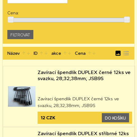
Cena:
image
format_list_bulleted
Název
ID
akce
Cena
arrow_upward
arrow_downward
arrow_upward
arrow_downward
arrow_upward
arrow_downward
arrow_upward
arrow_downward
Zavírací špendlík DUPLEX černé 12ks ve
svazku, 28;32;38mm; JSB9S
Zavírací špendlík DUPLEX černé 12ks ve
svazku, 28;32;38mm; JSB9S
12 CZK
DO KOŠÍKU
Zavírací špendlík DUPLEX stříbrné 12ks