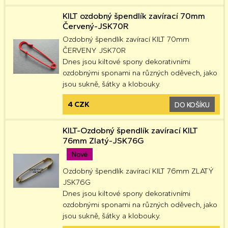
KILT ozdobný špendlík zavírací 70mm
Červený-JSK70R
Ozdobný špendlík zavírací KILT 70mm
ČERVENY JSK70R
Dnes jsou kiltové spony dekorativními
ozdobnými sponami na různých oděvech, jako
jsou sukně, šátky a klobouky.
4 CZK
DO KOŠÍKU
KILT-Ozdobný špendlík zavírací KILT
76mm Zlatý-JSK76G
Nové
Ozdobný špendlík zavírací KILT 76mm ZLATÝ
JSK76G
Dnes jsou kiltové spony dekorativními
ozdobnými sponami na různých oděvech, jako
jsou sukně, šátky a klobouky.