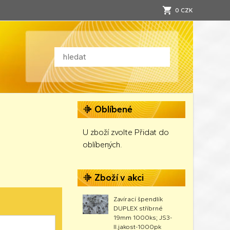
0 CZK
Oblíbené
U zboží zvolte Přidat do
oblíbených.
Zboží v akci
Zavírací špendlík
DUPLEX stříbrné
19mm 1000ks; JS3-
II.jakost-1000pk