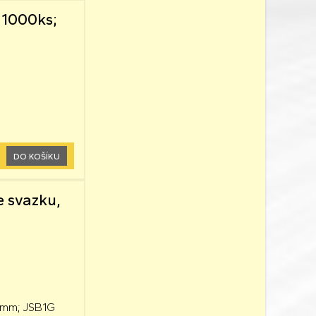
 1000ks;
DO KOŠÍKU
e svazku,
28mm; JSB1G