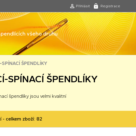
Přihlásit
Registrace
 špendlících všeho druhu
Í-SPÍNACÍ ŠPENDLÍKY
Í-SPÍNACÍ ŠPENDLÍKY
ací špendlíky jsou velmi kvalitní
í - celkem zboží: 82