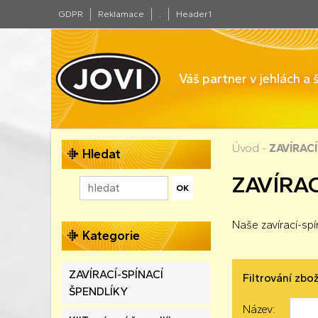
GDPR
Reklamace
.
Header1
Váš partner v jehlách a
Úvod
-
ZAVÍRAC
Hledat
ZAVÍRAC
Naše zavírací-spín
Kategorie
ZAVÍRACÍ-SPÍNACÍ
Filtrování zbož
ŠPENDLÍKY
Název: