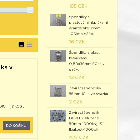
155 CZK
Špendlíky s
plastovými hlavičkami
aranžérské 31mm
100ks v sáčku
16 CZK
image
format_list_bulleted
Špendlíky s plast.
hlavičkami
0,80x36mm 50ks v
ks v
sáčku
13 CZK
Zavírací špendlíky
55mm 10ks ve svazku
2 CZK
i II.jakost
Zavírací špendlík
DUPLEX stříbrné
50mm 1000ks; JS4-
DO KOŠÍKU
II.jakost-1000pk
427 CZK