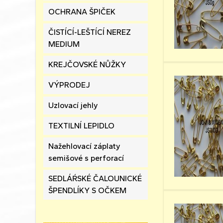
OCHRANA ŠPIČEK
ČISTÍCÍ-LEŠTÍCÍ NEREZ
MEDIUM
KREJČOVSKÉ NŮŽKY
VÝPRODEJ
Uzlovací jehly
TEXTILNÍ LEPIDLO
Nažehlovací záplaty
semišové s perforací
SEDLÁŔSKÉ ČALOUNICKÉ
ŠPENDLÍKY S OČKEM