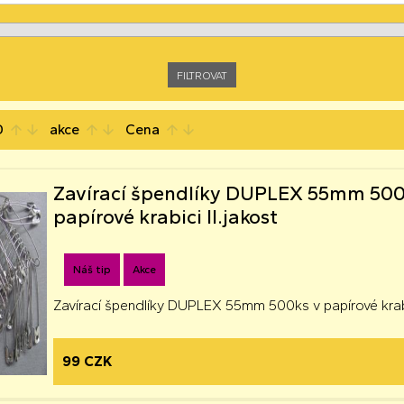
D
akce
Cena
arrow_upward
arrow_downward
arrow_upward
arrow_downward
arrow_upward
arrow_downward
Zavírací špendlíky DUPLEX 55mm 500
papírové krabici II.jakost
Náš tip
Akce
Zavírací špendlíky DUPLEX 55mm 500ks v papírové krabic
99 CZK