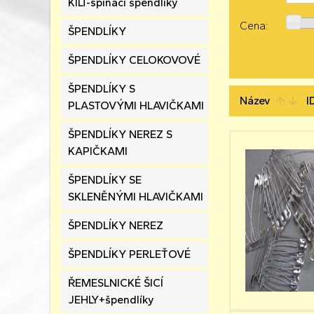
KILT-spínací špendlíky
Cena:
ŠPENDLÍKY
ŠPENDLÍKY CELOKOVOVÉ
ŠPENDLÍKY S
Název
I
arrow_upward
arrow_downward
PLASTOVÝMI HLAVIČKAMI
ŠPENDLÍKY NEREZ S
KAPIČKAMI
ŠPENDLÍKY SE
SKLENĚNÝMI HLAVIČKAMI
ŠPENDLÍKY NEREZ
ŠPENDLÍKY PERLEŤOVÉ
ŘEMESLNICKÉ ŠICÍ
JEHLY+špendlíky