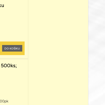
ku
DO KOŠÍKU
 500ks;
500pk