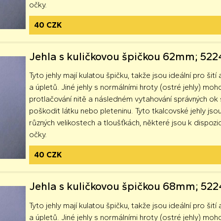
očky.
40 CZK
Jehla s kuličkovou špičkou 62mm; 52
Tyto jehly mají kulatou špičku, takže jsou ideální pro šití 
a úpletů. Jiné jehly s normálními hroty (ostré jehly) moh
protlačování nitě a následném vytahování správných o
poškodit látku nebo pleteninu. Tyto tkalcovské jehly jsou
různých velikostech a tloušťkách, některé jsou k dispozici
očky.
40 CZK
Jehla s kuličkovou špičkou 68mm; 52
Tyto jehly mají kulatou špičku, takže jsou ideální pro šití 
a úpletů. Jiné jehly s normálními hroty (ostré jehly) moh