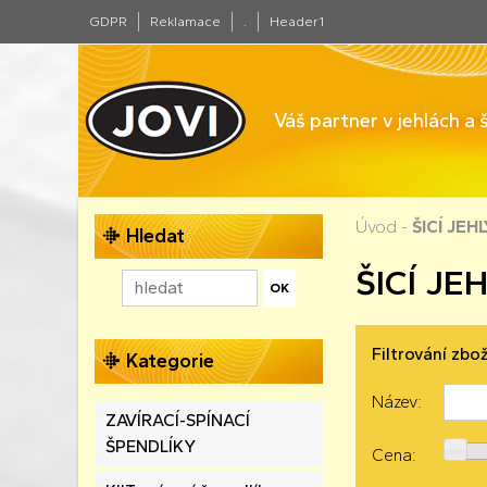
GDPR
Reklamace
.
Header1
Váš partner v jehlách a
Úvod
-
ŠICÍ JEH
Hledat
ŠICÍ JE
Filtrování zbož
Kategorie
Název:
ZAVÍRACÍ-SPÍNACÍ
ŠPENDLÍKY
Cena: