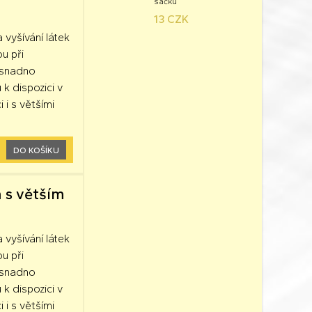
sáčku
13 CZK
a vyšívání látek
ou při
k snadno
 k dispozici v
 i s většími
DO KOŠÍKU
 s větším
a vyšívání látek
ou při
k snadno
 k dispozici v
 i s většími