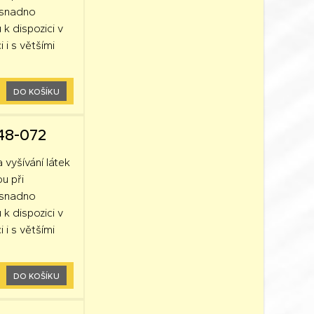
k snadno
 k dispozici v
 i s většími
DO KOŠÍKU
248-072
a vyšívání látek
ou při
k snadno
 k dispozici v
 i s většími
DO KOŠÍKU