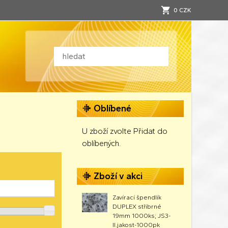
0 CZK
Oblíbené
U zboží zvolte Přidat do
oblíbených.
Zboží v akci
Zavírací špendlík
DUPLEX stříbrné
19mm 1000ks; JS3-
II.jakost-1000pk