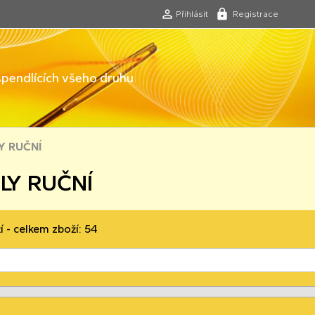
Přihlásit
Registrace
 špendlících všeho druhu
LY RUČNÍ
HLY RUČNÍ
í - celkem zboží: 54