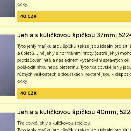
očky.
40 CZK
Jehla s kuličkovou špičkou 37mm; 52
Tyto jehly mají kulatou špičku, takže jsou ideální pro šití 
a úpletů. Jiné jehly s normálními hroty (ostré jehly) moh
protlačování nitě a následném vytahování správných o
poškodit látku nebo pleteninu. Tyto tkalcovské jehly jsou
různých velikostech a tloušťkách, některé jsou k dispozici
očky.
40 CZK
Jehla s kuličkovou špičkou 40mm; 52
Tkalcovké jehly s kuličkovou špičkou
Tyto jehly mají kulatou špičku, takže jsou ideální pro šití 