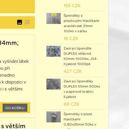
155 CZK
Špendlíky s
plastovými hlavičkami
image
format_list_bulleted
aranžérské 31mm
100ks v sáčku
16 CZK
u 34mm;
Zavírací špendlík
DUPLEX stříbrné
50mm 1000ks; JS4-
a vyšívání látek
II.jakost-1000pk
ou při
427 CZK
k snadno
Zavírací špendlíky
 k dispozici v
DUPLEX 55mm 500ks
 i s většími
v papírové krabici
II.jakost
99 CZK
DO KOŠÍKU
Špendlíky s plast.
hlavičkami
 s větším
0,80x36mm 50ks v