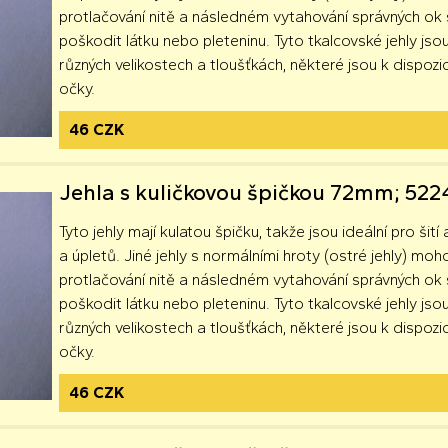
protlačování nitě a následném vytahování správných o
poškodit látku nebo pleteninu. Tyto tkalcovské jehly jsou
různých velikostech a tloušťkách, některé jsou k dispozici
očky.
46 CZK
Jehla s kuličkovou špičkou 72mm; 52
Tyto jehly mají kulatou špičku, takže jsou ideální pro šití 
a úpletů. Jiné jehly s normálními hroty (ostré jehly) moh
protlačování nitě a následném vytahování správných o
poškodit látku nebo pleteninu. Tyto tkalcovské jehly jsou
různých velikostech a tloušťkách, některé jsou k dispozici
očky.
46 CZK