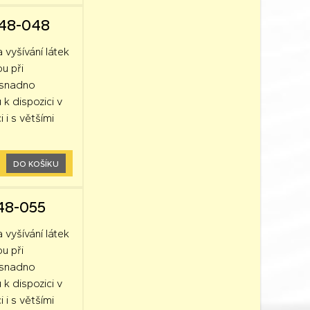
248-048
a vyšívání látek
ou při
k snadno
 k dispozici v
 i s většími
DO KOŠÍKU
248-055
a vyšívání látek
ou při
k snadno
 k dispozici v
 i s většími