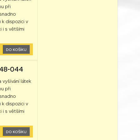
ou při
k snadno
 k dispozici v
 i s většími
DO KOŠÍKU
248-044
a vyšívání látek
ou při
k snadno
 k dispozici v
 i s většími
DO KOŠÍKU