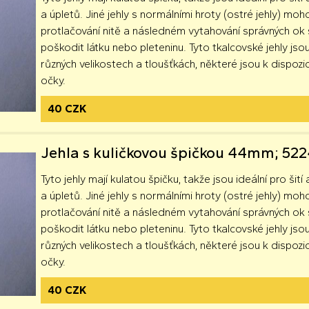
a úpletů. Jiné jehly s normálními hroty (ostré jehly) moh
protlačování nitě a následném vytahování správných o
poškodit látku nebo pleteninu. Tyto tkalcovské jehly jsou
různých velikostech a tloušťkách, některé jsou k dispozici
očky.
40 CZK
Jehla s kuličkovou špičkou 44mm; 52
Tyto jehly mají kulatou špičku, takže jsou ideální pro šití 
a úpletů. Jiné jehly s normálními hroty (ostré jehly) moh
protlačování nitě a následném vytahování správných o
poškodit látku nebo pleteninu. Tyto tkalcovské jehly jsou
různých velikostech a tloušťkách, některé jsou k dispozici
očky.
40 CZK