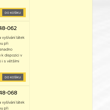
DO KOŠÍKU
248-062
a vyšívání látek
ou při
k snadno
 k dispozici v
 i s většími
DO KOŠÍKU
248-068
a vyšívání látek
ou při