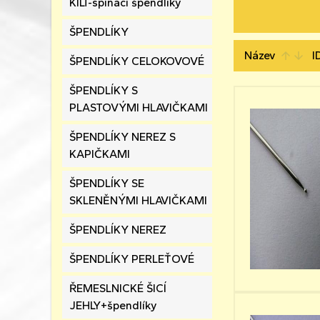
KILT-spínací špendlíky
ŠPENDLÍKY
Název
I
arrow_upward
arrow_downward
ŠPENDLÍKY CELOKOVOVÉ
ŠPENDLÍKY S
PLASTOVÝMI HLAVIČKAMI
ŠPENDLÍKY NEREZ S
KAPIČKAMI
ŠPENDLÍKY SE
SKLENĚNÝMI HLAVIČKAMI
ŠPENDLÍKY NEREZ
ŠPENDLÍKY PERLEŤOVÉ
ŘEMESLNICKÉ ŠICÍ
JEHLY+špendlíky