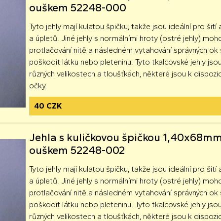
ouškem 52248-000
Tyto jehly mají kulatou špičku, takže jsou ideální pro šití 
a úpletů. Jiné jehly s normálními hroty (ostré jehly) moh
protlačování nitě a následném vytahování správných o
poškodit látku nebo pleteninu. Tyto tkalcovské jehly jsou
různých velikostech a tloušťkách, některé jsou k dispozici
očky.
40 CZK
Jehla s kuličkovou špičkou 1,40x68mm
ouškem 52248-002
Tyto jehly mají kulatou špičku, takže jsou ideální pro šití 
a úpletů. Jiné jehly s normálními hroty (ostré jehly) moh
protlačování nitě a následném vytahování správných o
poškodit látku nebo pleteninu. Tyto tkalcovské jehly jsou
různých velikostech a tloušťkách, některé jsou k dispozici