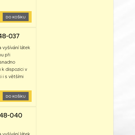
DO KOŠÍKU
248-037
a vyšívání látek
ou při
k snadno
 k dispozici v
 i s většími
DO KOŠÍKU
248-040
a vyšívání látek