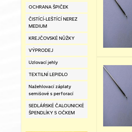
OCHRANA ŠPIČEK
ČISTÍCÍ-LEŠTÍCÍ NEREZ
MEDIUM
KREJČOVSKÉ NŮŽKY
VÝPRODEJ
Uzlovací jehly
TEXTILNÍ LEPIDLO
Nažehlovací záplaty
semišové s perforací
SEDLÁŔSKÉ ČALOUNICKÉ
ŠPENDLÍKY S OČKEM