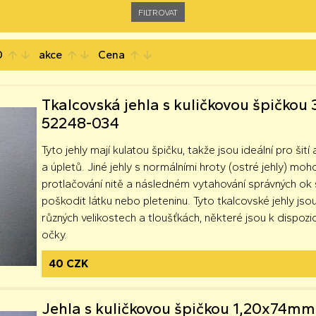
D
akce
Cena
arrow_upward
arrow_downward
arrow_upward
arrow_downward
arrow_upward
arrow_downward
Tkalcovská jehla s kuličkovou špičko
52248-034
Tyto jehly mají kulatou špičku, takže jsou ideální pro šití 
a úpletů. Jiné jehly s normálními hroty (ostré jehly) moh
protlačování nitě a následném vytahování správných o
poškodit látku nebo pleteninu. Tyto tkalcovské jehly jsou
různých velikostech a tloušťkách, některé jsou k dispozici
očky.
40 CZK
Jehla s kuličkovou špičkou 1,20x74mm