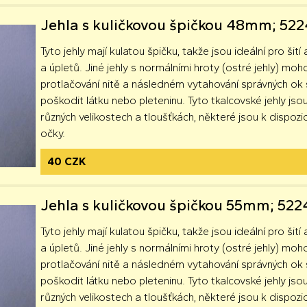
Jehla s kuličkovou špičkou 48mm; 52
Tyto jehly mají kulatou špičku, takže jsou ideální pro šití 
a úpletů. Jiné jehly s normálními hroty (ostré jehly) moh
protlačování nitě a následném vytahování správných o
poškodit látku nebo pleteninu. Tyto tkalcovské jehly jsou
různých velikostech a tloušťkách, některé jsou k dispozici
očky.
40 CZK
Jehla s kuličkovou špičkou 55mm; 52
Tyto jehly mají kulatou špičku, takže jsou ideální pro šití 
a úpletů. Jiné jehly s normálními hroty (ostré jehly) moh
protlačování nitě a následném vytahování správných o
poškodit látku nebo pleteninu. Tyto tkalcovské jehly jsou
různých velikostech a tloušťkách, některé jsou k dispozici