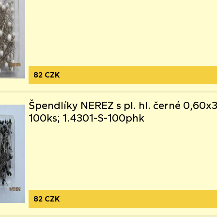
82 CZK
Špendlíky NEREZ s pl. hl. černé 0,60
100ks; 1.4301-S-100phk
82 CZK