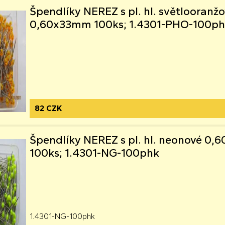
Špendlíky NEREZ s pl. hl. světlooranž
0,60x33mm 100ks; 1.4301-PHO-100p
82 CZK
Špendlíky NEREZ s pl. hl. neonové 0
100ks; 1.4301-NG-100phk
1.4301-NG-100phk