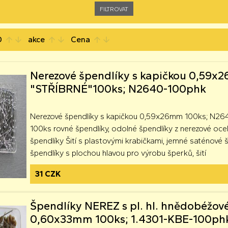
D
akce
Cena
arrow_upward
arrow_downward
arrow_upward
arrow_downward
arrow_upward
arrow_downward
Nerezové špendlíky s kapičkou 0,59
"STŘÍBRNÉ"100ks; N2640-100phk
Nerezové špendlíky s kapičkou 0,59x26mm 100ks; N2
100ks rovné špendlíky, odolné špendlíky z nerezové ocel
špendlíky Šití s ​​plastovými krabičkami, jemné saténové 
špendlíky s plochou hlavou pro výrobu šperků, šití
31 CZK
Špendlíky NEREZ s pl. hl. hnědobéžov
0,60x33mm 100ks; 1.4301-KBE-100ph