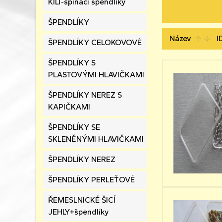
KILT-spínací špendlíky
ŠPENDLÍKY
Název
I
arrow_upward
arrow_downward
ŠPENDLÍKY CELOKOVOVÉ
ŠPENDLÍKY S
PLASTOVÝMI HLAVIČKAMI
ŠPENDLÍKY NEREZ S
KAPIČKAMI
ŠPENDLÍKY SE
SKLENĚNÝMI HLAVIČKAMI
ŠPENDLÍKY NEREZ
ŠPENDLÍKY PERLEŤOVÉ
ŘEMESLNICKÉ ŠICÍ
JEHLY+špendlíky