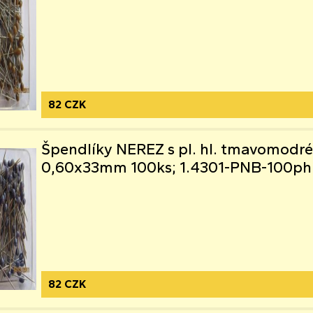
82 CZK
Špendlíky NEREZ s pl. hl. tmavomodr
0,60x33mm 100ks; 1.4301-PNB-100ph
82 CZK