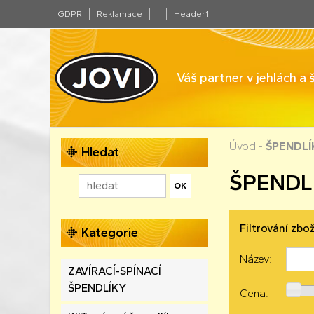
GDPR
Reklamace
.
Header1
Váš partner v jehlách a
Úvod
-
ŠPENDLÍ
Hledat
ŠPENDL
Filtrování zbož
Kategorie
Název:
ZAVÍRACÍ-SPÍNACÍ
ŠPENDLÍKY
Cena: