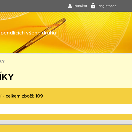
Přihlásit
Registrace
 špendlících všeho druhu
KY
ÍKY
í - celkem zboží: 109