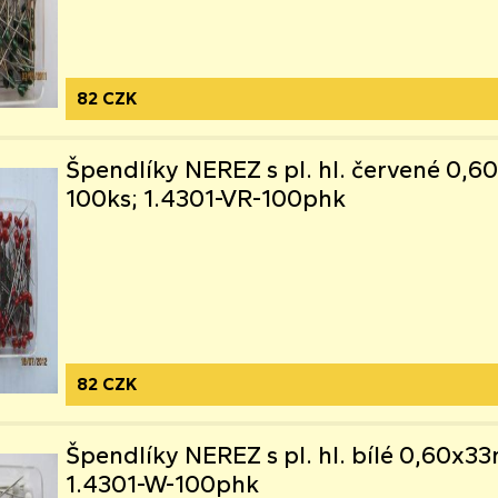
82 CZK
Špendlíky NEREZ s pl. hl. červené 0
100ks; 1.4301-VR-100phk
82 CZK
Špendlíky NEREZ s pl. hl. bílé 0,60x3
1.4301-W-100phk