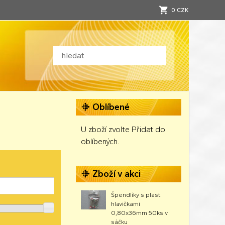
0 CZK
Oblíbené
U zboží zvolte Přidat do
oblíbených.
Zboží v akci
Špendlíky s plast.
hlavičkami
0,80x36mm 50ks v
sáčku