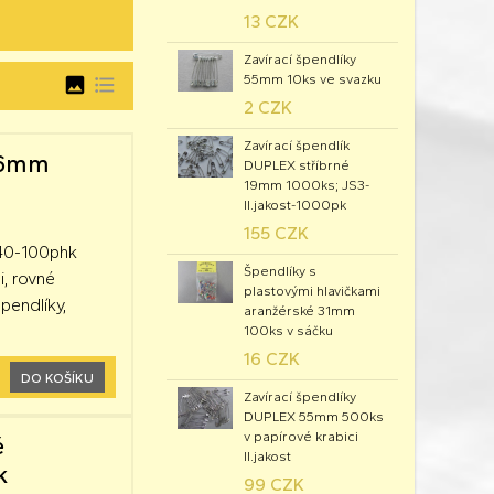
13 CZK
Zavírací špendlíky
55mm 10ks ve svazku
image
format_list_bulleted
2 CZK
Zavírací špendlík
x26mm
DUPLEX stříbrné
19mm 1000ks; JS3-
II.jakost-1000pk
155 CZK
640-100phk
Špendlíky s
i, rovné
plastovými hlavičkami
špendlíky,
aranžérské 31mm
100ks v sáčku
16 CZK
DO KOŠÍKU
Zavírací špendlíky
DUPLEX 55mm 500ks
v papírové krabici
é
II.jakost
k
99 CZK