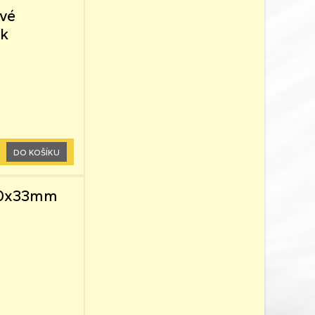
ové
hk
DO KOŠÍKU
,60x33mm