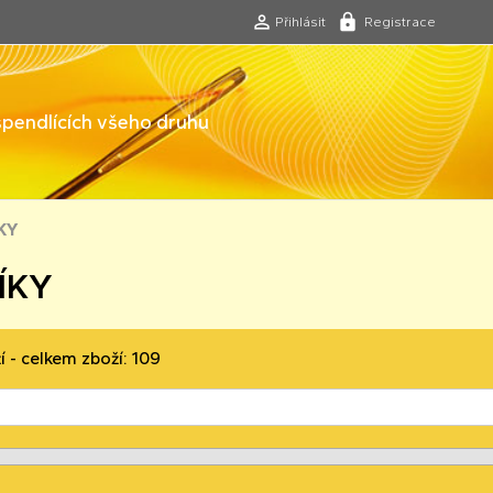
Přihlásit
Registrace
 špendlících všeho druhu
KY
ÍKY
í - celkem zboží: 109