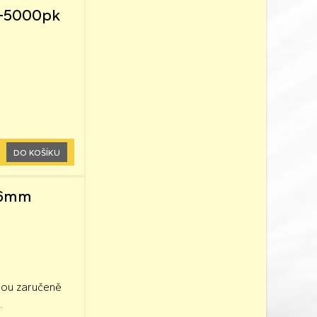
0-5000pk
DO KOŠÍKU
x26mm
jsou zaručeně
.