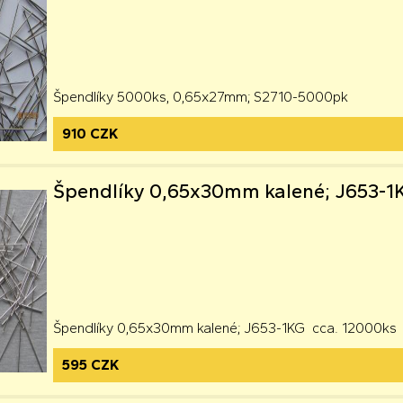
Špendlíky 5000ks, 0,65x27mm; S2710-5000pk
910 CZK
Špendlíky 0,65x30mm kalené; J653-1
Špendlíky 0,65x30mm kalené; J653-1KG cca. 12000ks
595 CZK