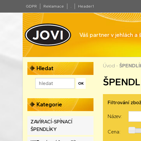
GDPR
Reklamace
.
Header1
Váš partner v jehlách a
Úvod
-
ŠPENDLÍ
Hledat
ŠPENDL
Filtrování zbož
Kategorie
Název:
ZAVÍRACÍ-SPÍNACÍ
ŠPENDLÍKY
Cena: