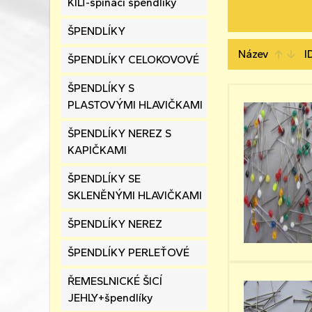
KILT-spínací špendlíky
ŠPENDLÍKY
Název
I
arrow_upward
arrow_downward
ŠPENDLÍKY CELOKOVOVÉ
ŠPENDLÍKY S
PLASTOVÝMI HLAVIČKAMI
ŠPENDLÍKY NEREZ S
KAPIČKAMI
ŠPENDLÍKY SE
SKLENĚNÝMI HLAVIČKAMI
ŠPENDLÍKY NEREZ
ŠPENDLÍKY PERLEŤOVÉ
ŘEMESLNICKÉ ŠICÍ
JEHLY+špendlíky