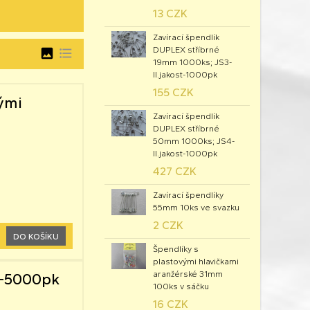
13 CZK
Zavírací špendlík
DUPLEX stříbrné
image
format_list_bulleted
19mm 1000ks; JS3-
II.jakost-1000pk
155 CZK
ými
Zavírací špendlík
DUPLEX stříbrné
50mm 1000ks; JS4-
II.jakost-1000pk
427 CZK
Zavírací špendlíky
55mm 10ks ve svazku
2 CZK
DO KOŠÍKU
Špendlíky s
plastovými hlavičkami
aranžérské 31mm
0-5000pk
100ks v sáčku
16 CZK