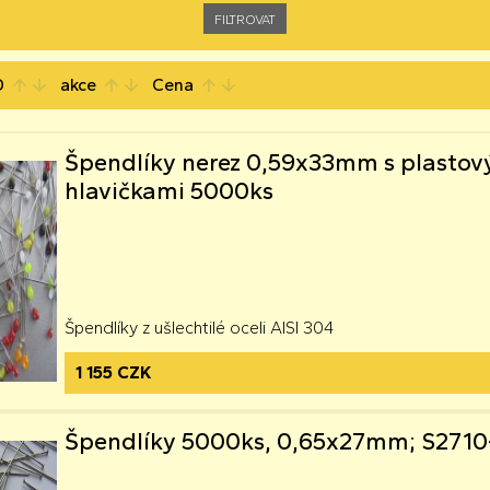
D
akce
Cena
arrow_upward
arrow_downward
arrow_upward
arrow_downward
arrow_upward
arrow_downward
Špendlíky nerez 0,59x33mm s plastov
hlavičkami 5000ks
Špendlíky z ušlechtilé oceli AISI 304
1 155 CZK
Špendlíky 5000ks, 0,65x27mm; S271