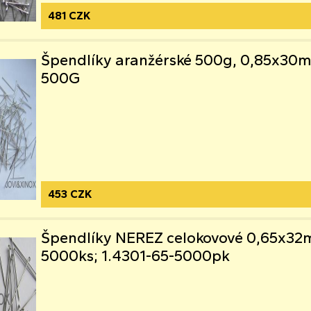
481 CZK
Špendlíky aranžérské 500g, 0,85x30
500G
453 CZK
Špendlíky NEREZ celokovové 0,65x3
5000ks; 1.4301-65-5000pk