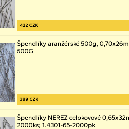
422 CZK
Špendlíky aranžérské 500g, 0,70x26m
500G
389 CZK
Špendlíky NEREZ celokovové 0,65x3
2000ks; 1.4301-65-2000pk