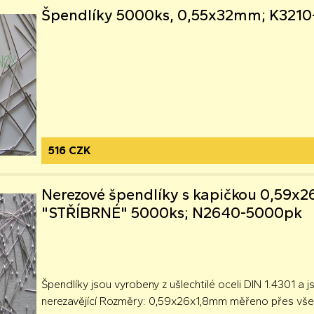
Špendlíky 5000ks, 0,55x32mm; K321
516 CZK
Nerezové špendlíky s kapičkou 0,59
"STŘÍBRNÉ" 5000ks; N2640-5000pk
Špendlíky jsou vyrobeny z ušlechtilé oceli DIN 1.4301 a 
nerezavějící Rozměry: 0,59x26x1,8mm měřeno přes vše