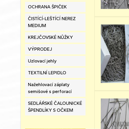
OCHRANA ŠPIČEK
ČISTÍCÍ-LEŠTÍCÍ NEREZ
MEDIUM
KREJČOVSKÉ NŮŽKY
VÝPRODEJ
Uzlovací jehly
TEXTILNÍ LEPIDLO
Nažehlovací záplaty
semišové s perforací
SEDLÁŔSKÉ ČALOUNICKÉ
ŠPENDLÍKY S OČKEM