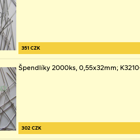
351 CZK
Špendlíky 2000ks, 0,55x32mm; K321
302 CZK