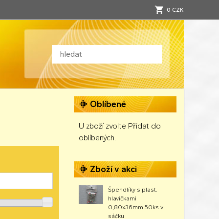
0 CZK
Oblíbené
U zboží zvolte Přidat do
oblíbených.
Zboží v akci
Špendlíky s plast.
hlavičkami
0,80x36mm 50ks v
sáčku