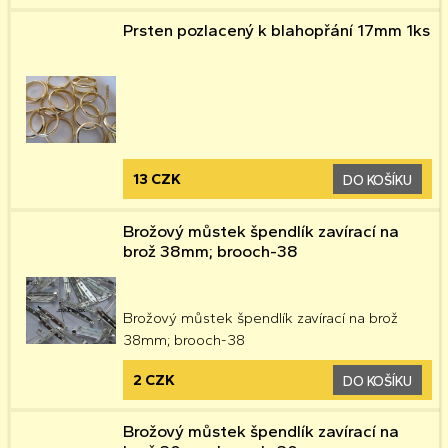
Prsten pozlacený k blahopřání 17mm 1ks
13 CZK
DO KOŠÍKU
Brožový můstek špendlík zavírací na
brož 38mm; brooch-38
Brožový můstek špendlík zavírací na brož
38mm; brooch-38
2 CZK
DO KOŠÍKU
Brožový můstek špendlík zavírací na