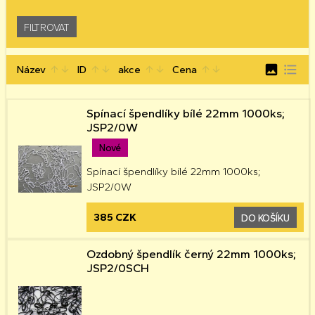
image
format_list_bulleted
Název
ID
akce
Cena
arrow_upward
arrow_downward
arrow_upward
arrow_downward
arrow_upward
arrow_downward
arrow_upward
arrow_downward
Spínací špendlíky bílé 22mm 1000ks;
JSP2/0W
Nové
Spínací špendlíky bílé 22mm 1000ks;
JSP2/0W
385 CZK
DO KOŠÍKU
Ozdobný špendlík černý 22mm 1000ks;
JSP2/0SCH