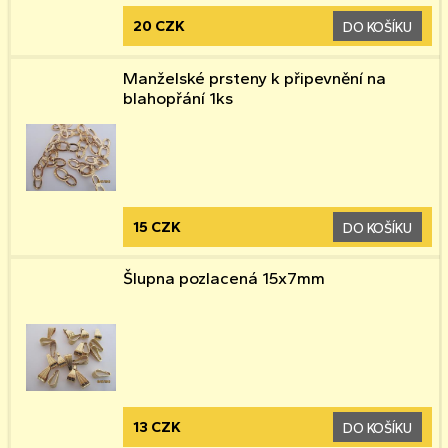
20 CZK
DO KOŠÍKU
Manželské prsteny k připevnění na
blahopřání 1ks
15 CZK
DO KOŠÍKU
Šlupna pozlacená 15x7mm
13 CZK
DO KOŠÍKU