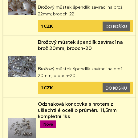
Brožový můstek špendlík zavírací na brož
22mm; brooch-22
1 CZK
DO KOŠÍKU
Brožový můstek špendlík zavírací na
brož 20mm; brooch-20
Brožový můstek špendlík zavírací na brož
20mm; brooch-20
1 CZK
DO KOŠÍKU
Odznaková koncovka s hrotem z
ušlechtilé oceli o průměru 11,5mm
kompletní 1ks
Nové