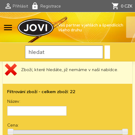
Přihlásit
Registrace
0 CZK
menu
Váš partner v jehlách a špendlících
všeho druhu
Zboží, které hledáte, již nemáme v naší nabídce.
Filtrování zboží - celkem zboží: 22
Název:
Cena: