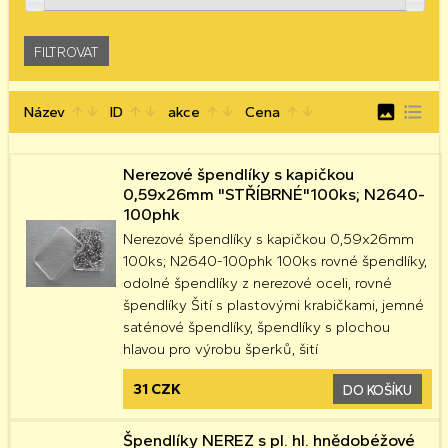
image
format_list_bulleted
Název
ID
akce
Cena
arrow_upward
arrow_downward
arrow_upward
arrow_downward
arrow_upward
arrow_downward
arrow_upward
arrow_downward
Nerezové špendlíky s kapičkou
0,59x26mm "STŘÍBRNÉ"100ks; N2640-
100phk
Nerezové špendlíky s kapičkou 0,59x26mm
100ks; N2640-100phk 100ks rovné špendlíky,
odolné špendlíky z nerezové oceli, rovné
špendlíky Šití s ​​plastovými krabičkami, jemné
saténové špendlíky, špendlíky s plochou
hlavou pro výrobu šperků, šití
31 CZK
DO KOŠÍKU
Špendlíky NEREZ s pl. hl. hnědobéžové