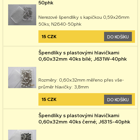
50phk
Nerezové špendlíky s kapičkou 0,59x26mm
50ks; N2640-50phk
15 CZK
DO KOŠÍKU
Špendlíky s plastovými hlavičkami
0,60x32mm 40ks bílé; J631W-40phk
Rozměry: 0,60x32mm měřeno přes vše-
průměr hlavičky: 3,8mm
15 CZK
DO KOŠÍKU
Špendlíky s plastovými hlavičkami
0,60x32mm 40ks černé; J631S-40phk