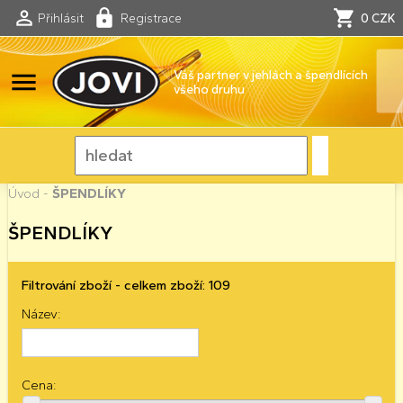
Přihlásit
Registrace
0 CZK
menu
Váš partner v jehlách a špendlících
všeho druhu
Úvod
-
ŠPENDLÍKY
ŠPENDLÍKY
Filtrování zboží - celkem zboží: 109
Název:
Cena: