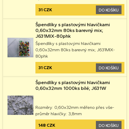
31 CZK
DO KOŠÍKU
Špendlíky s plastovými hlavičkami
0,60x32mm 80ks barevný mix;
J631MIX-80phk
Špendlíky s plastovými hlavičkami
0,60x32mm 80ks barevný mix; J631MIX-
80phk
31 CZK
DO KOŠÍKU
Špendlíky s plastovými hlavičkami
0,60x32mm 1000ks bílé; J631W
Rozměry: 0,60x32mm měřeno přes vše-
průměr hlavičky: 3,8mm
148 CZK
DO KOŠÍKU