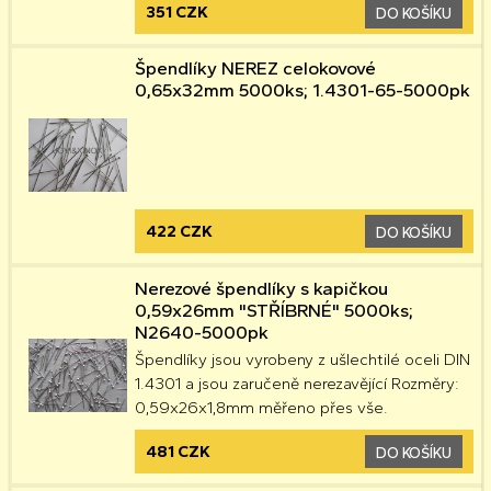
351 CZK
DO KOŠÍKU
Špendlíky NEREZ celokovové
0,65x32mm 5000ks; 1.4301-65-5000pk
422 CZK
DO KOŠÍKU
Nerezové špendlíky s kapičkou
0,59x26mm "STŘÍBRNÉ" 5000ks;
N2640-5000pk
Špendlíky jsou vyrobeny z ušlechtilé oceli DIN
1.4301 a jsou zaručeně nerezavějící Rozměry:
0,59x26x1,8mm měřeno přes vše.
481 CZK
DO KOŠÍKU