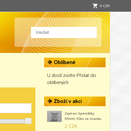
0 CZK
Oblíbené
U zboží zvolte Přidat do
oblíbených.
Zboží v akci
Zavírací špendlíky
55mm 10ks ve svazku
2 CZK