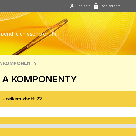
Přihlásit
Registrace
 špendlících všeho druhu
 A KOMPONENTY
 A KOMPONENTY
í - celkem zboží: 22