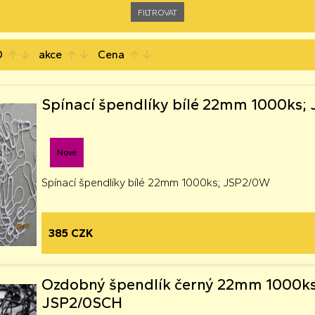
D
akce
Cena
arrow_upward
arrow_downward
arrow_upward
arrow_downward
arrow_upward
arrow_downward
Spínací špendlíky bílé 22mm 1000ks;
Nové
Spínací špendlíky bílé 22mm 1000ks; JSP2/0W
385 CZK
Ozdobný špendlík černý 22mm 1000ks
JSP2/0SCH