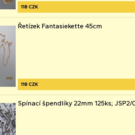
118 CZK
Řetízek Fantasiekette 45cm
118 CZK
Spínací špendlíky 22mm 125ks; JSP2/