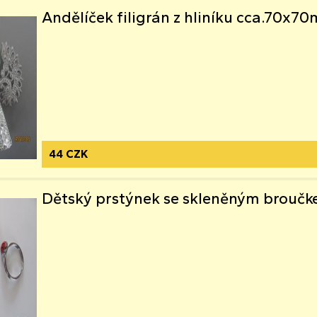
Andělíček filigrán z hliníku cca.70x7
44 CZK
Dětský prstýnek se skleněným broučk