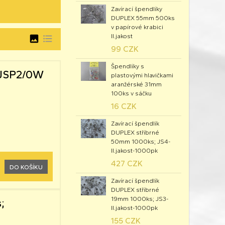
Zavírací špendlíky
DUPLEX 55mm 500ks
v papírové krabici
II.jakost
image
format_list_bulleted
99 CZK
Špendlíky s
 JSP2/0W
plastovými hlavičkami
aranžérské 31mm
100ks v sáčku
16 CZK
Zavírací špendlík
DUPLEX stříbrné
50mm 1000ks; JS4-
II.jakost-1000pk
427 CZK
DO KOŠÍKU
Zavírací špendlík
DUPLEX stříbrné
19mm 1000ks; JS3-
;
II.jakost-1000pk
155 CZK