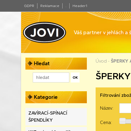
GDPR
Reklamace
.
Header1
Váš partner v jehlách a
Úvod
-
ŠPERKY
Hledat
ŠPERKY
Filtrování zbož
Kategorie
Název:
ZAVÍRACÍ-SPÍNACÍ
ŠPENDLÍKY
Cena: