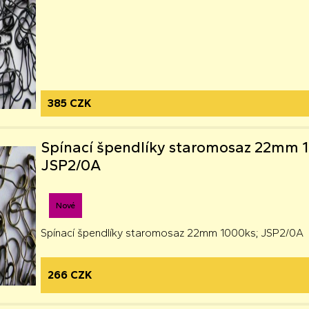
385 CZK
Spínací špendlíky staromosaz 22mm 
JSP2/0A
Nové
Spínací špendlíky staromosaz 22mm 1000ks; JSP2/0A
266 CZK