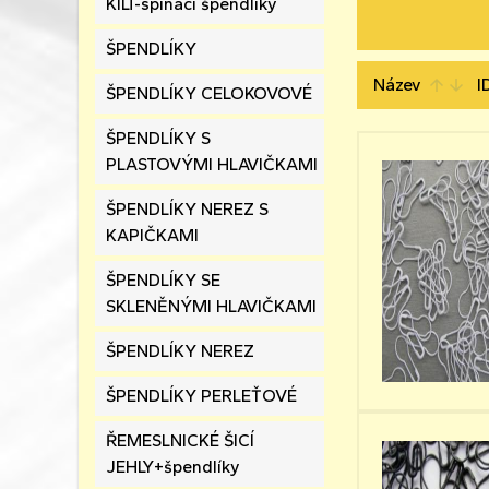
KILT-spínací špendlíky
ŠPENDLÍKY
Název
I
arrow_upward
arrow_downward
ŠPENDLÍKY CELOKOVOVÉ
ŠPENDLÍKY S
PLASTOVÝMI HLAVIČKAMI
ŠPENDLÍKY NEREZ S
KAPIČKAMI
ŠPENDLÍKY SE
SKLENĚNÝMI HLAVIČKAMI
ŠPENDLÍKY NEREZ
ŠPENDLÍKY PERLEŤOVÉ
ŘEMESLNICKÉ ŠICÍ
JEHLY+špendlíky