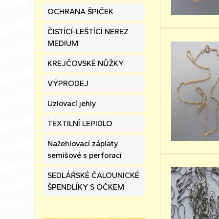
OCHRANA ŠPIČEK
ČISTÍCÍ-LEŠTÍCÍ NEREZ
MEDIUM
KREJČOVSKÉ NŮŽKY
VÝPRODEJ
Uzlovací jehly
TEXTILNÍ LEPIDLO
Nažehlovací záplaty
semišové s perforací
SEDLÁŔSKÉ ČALOUNICKÉ
ŠPENDLÍKY S OČKEM