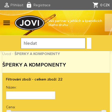
Přihlásit
Registrace
0 CZK
menu
Váš partner v jehlách a špendlících
všeho druhu
Úvod
-
ŠPERKY A KOMPONENTY
ŠPERKY A KOMPONENTY
Filtrování zboží - celkem zboží: 22
Název:
Cena: