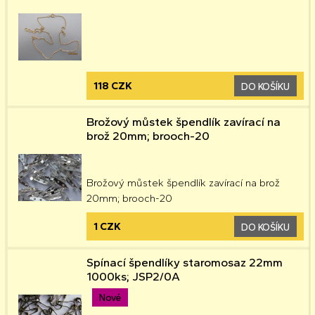
118 CZK
DO KOŠÍKU
Brožový můstek špendlík zavírací na
brož 20mm; brooch-20
Brožový můstek špendlík zavírací na brož
20mm; brooch-20
1 CZK
DO KOŠÍKU
Spínací špendlíky staromosaz 22mm
1000ks; JSP2/0A
Nové