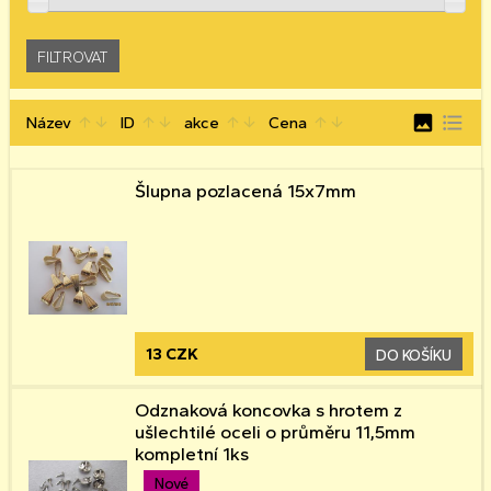
image
format_list_bulleted
Název
ID
akce
Cena
arrow_upward
arrow_downward
arrow_upward
arrow_downward
arrow_upward
arrow_downward
arrow_upward
arrow_downward
Šlupna pozlacená 15x7mm
13 CZK
DO KOŠÍKU
Odznaková koncovka s hrotem z
ušlechtilé oceli o průměru 11,5mm
kompletní 1ks
Nové