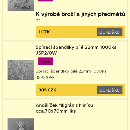
K výrobě broží a jiných předmětů
"""
1 CZK
DO KOŠÍKU
Spínací špendlíky bílé 22mm 1000ks;
JSP2/0W
Nové
Spínací špendlíky bílé 22mm 1000ks;
JSP2/0W
385 CZK
DO KOŠÍKU
Andělíček filigrán z hliníku
cca.70x70mm 1ks