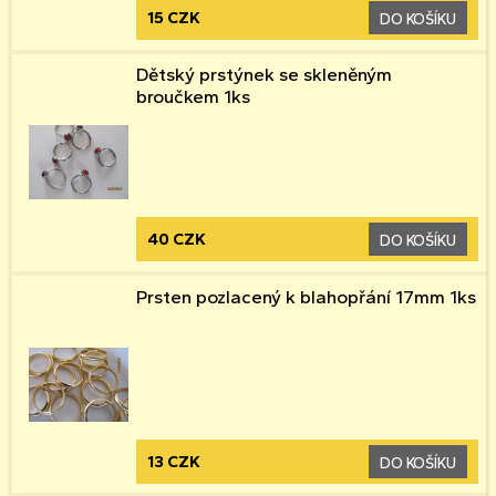
15 CZK
DO KOŠÍKU
Dětský prstýnek se skleněným
broučkem 1ks
40 CZK
DO KOŠÍKU
Prsten pozlacený k blahopřání 17mm 1ks
13 CZK
DO KOŠÍKU